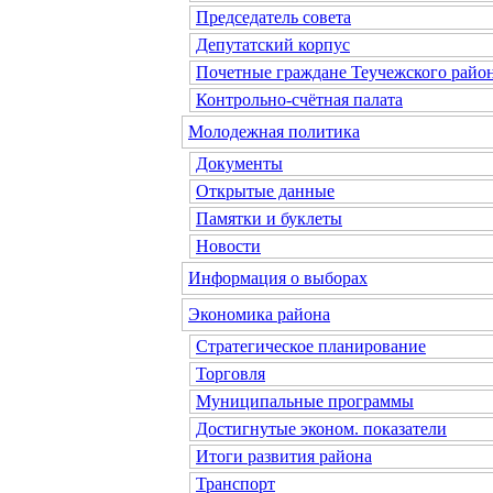
Председатель совета
Депутатский корпус
Почетные граждане Теучежского райо
Контрольно-счётная палата
Молодежная политика
Документы
Открытые данные
Памятки и буклеты
Новости
Информация о выборах
Экономика района
Стратегическое планирование
Торговля
Муниципальные программы
Достигнутые эконом. показатели
Итоги развития района
Транспорт