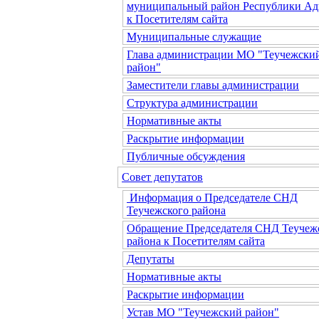
муниципальный район Республики Ад
к Посетителям сайта
Муниципальные служащие
Глава администрации МО "Теучежски
район"
Заместители главы администрации
Структура администрации
Нормативные акты
Раскрытие информации
Публичные обсуждения
Совет депутатов
Информация о Председателе СНД
Теучежского района
Обращение Председателя СНД Теучеж
района к Посетителям сайта
Депутаты
Нормативные акты
Раскрытие информации
Устав МО "Теучежский район"