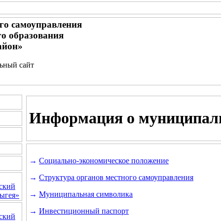
го самоуправления
о образования
айон»
льный сайт
Информация о муниципал
→
Социально-экономическое положение
→
Структура органов местного самоуправления
ский
→
Муниципальная символика
ыгея»
→
Инвестиционный паспорт
ский