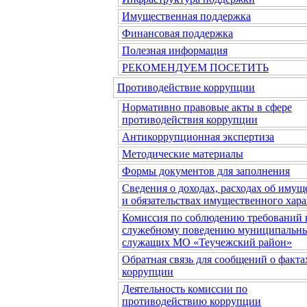
Имущественная поддержка
Финансовая поддержка
Полезная информация
РЕКОМЕНДУЕМ ПОСЕТИТЬ
Противодействие коррупции
Нормативно правовые акты в сфере
противодействия коррупции
Антикоррупционная экспертиза
Методические материалы
Формы документов для заполнения
Сведения о доходах, расходах об имущ
и обязательствах имущественного хара
Комиссия по соблюдению требований 
служебному поведению муниципальн
служащих МО «Теучежский район»
Обратная связь для сообщений о факта
коррупции
Деятельность комиссии по
противодействию коррупции