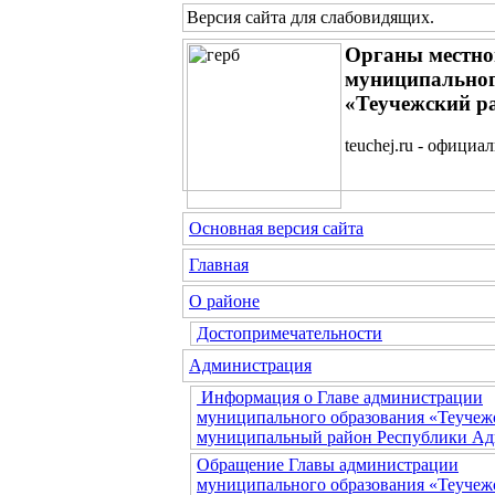
Версия сайта для слабовидящих
.
Органы местно
муниципальног
«Теучежский р
teuchej.ru - официа
Основная версия сайта
Главная
О районе
Достопримечательности
Администрация
Информация о Главе администрации
муниципального образования «Теучеж
муниципальный район Республики Ад
Обращение Главы администрации
муниципального образования «Теучеж