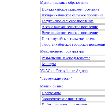
Муниципальные образования
Понежукайское сельское поселение
Джиджихабльское сельское поселение
Габукайское сельское поселение
Ассоколайское сельское поселение
Вочепшийское сельское поселение
Пчегатлукайское сельское поселение
Тлюстенхабльское городское поселени
Межрайонная прокуратура
Разъяснение законодательства
Баннеры
УФАС по Республике Адыгея
"Теучежские вести"
Малый бизнес
Программы
Экономические показатели
Инфраструктура поддержки