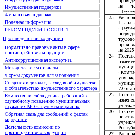
проведе
на те
Имущественная поддержка
«Теучеж
Финансовая поддержка
23
Распор
Полезная информация
Плана 
«Теуч
РЕКОМЕНДУЕМ ПОСЕТИТЬ
подвед
Противодействие коррупции
трудов
правов
Нормативно правовые акты в сфере
на 2025
противодействия коррупции
24
Постан
Антикоррупционная экспертиза
измен
муници
Методические материалы
«Компл
Формы документов для заполнения
утвер
Сведения о доходах, расходах об имуществе
муници
и обязательствах имущественного характера
72 от 25
25
Постан
Комиссия по соблюдению требований к
измене
служебному поведению муниципальных
учрежд
служащих МО «Теучежский район»
26
Поста
Обратная связь для сообщений о фактах
переи
коррупции
учреж
Деятельность комиссии по
Респуб
противодействию коррупции
27
Распор