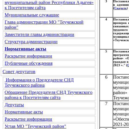
3
Постановл
муниципальный район Республики Адыгея»
в админис
к Посетителям сайта
(
Скачать
)
Муниципальные служащие
4
Постановл
Глава администрации МО "Теучежский
проверок 
связанны
район"
трудовог
содержа
Заместители главы администрации
муниципа
«Теучежск
Структура администрации
Нормативные акты
5
Постановл
программы
Раскрытие информации
район» «О
граждан в 
Публичные обсуждения
2023 »." (
Совет депутатов
6
Постан
Информация о Председателе СНД
муниц
Теучежского района
муниц
Обращение Председателя СНД Теучежского
район
района к Посетителям сайта
Теучежс
7
Постан
Депутаты
муниц
Нормативные акты
муници
«Обесп
Раскрытие информации
2021-20
Устав МО "Теучежский район"