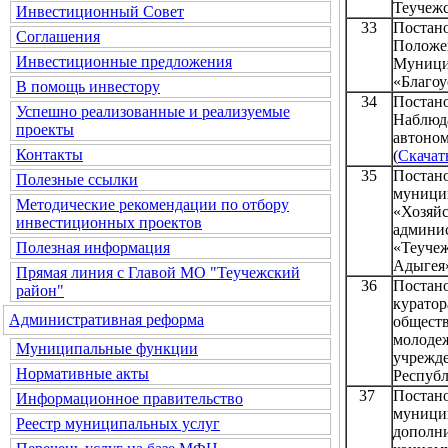
Теучежс
Инвестиционный Совет
33
Постано
Соглашения
Положен
Инвестиционные предложения
Муниц
«Благоу
В помощь инвестору
34
Постан
Успешно реализованные и реализуемые
Наблю
проекты
автон
Контакты
(
Скачат
35
Постан
Полезные ссылки
муниц
Методические рекомендации по отбору
«Хозя
инвестиционных проектов
админ
«Теуче
Полезная информация
Адыгея
Прямая линия с Главой МО "Теучежский
36
Постан
район"
курато
Административная реформа
общест
молоде
Муниципальные функции
учрежд
Нормативные акты
Республ
37
Постан
Информационное правительство
муниц
Реестр муниципальных услуг
дополн