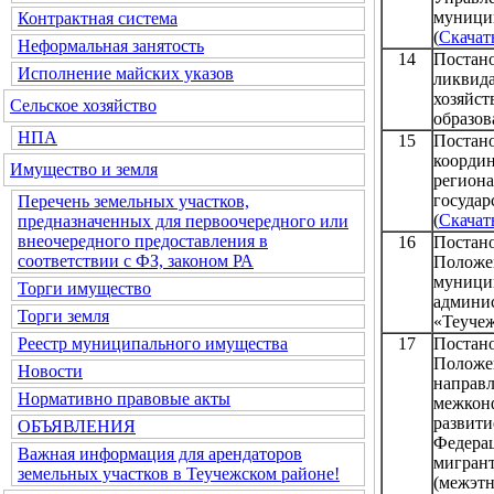
муници
Контрактная система
(
Скачат
Неформальная занятость
14
Постан
Исполнение майских указов
ликвид
хозяй
Сельское хозяйство
образов
НПА
15
Постан
коорди
Имущество и земля
регио
госуда
Перечень земельных участков,
(
Скачат
предназначенных для первоочередного или
внеочередного предоставления в
16
Постан
соответствии с ФЗ, законом РА
Положе
муниц
Торги имущество
админ
Торги земля
«Теучеж
17
Постан
Реестр муниципального имущества
Положе
Новости
направ
Нормативно правовые акты
межкон
развит
ОБЪЯВЛЕНИЯ
Федера
Важная информация для арендаторов
мигра
земельных участков в Теучежском районе!
(межэт