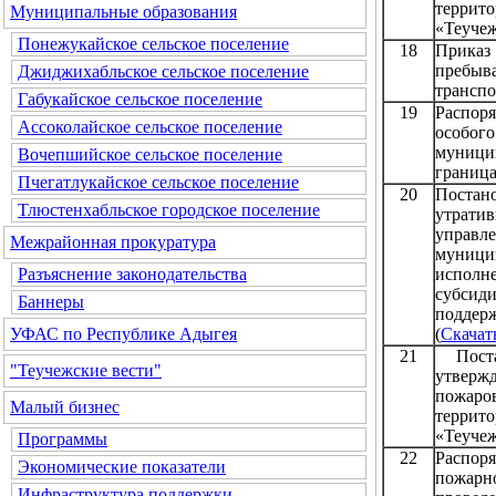
терри
Муниципальные образования
«Теучеж
Понежукайское сельское поселение
18
Приказ 
пребы
Джиджихабльское сельское поселение
транспо
Габукайское сельское поселение
19
Распор
Ассоколайское сельское поселение
особог
муници
Вочепшийское сельское поселение
граница
Пчегатлукайское сельское поселение
20
Постан
Тлюстенхабльское городское поселение
утрати
управл
Межрайонная прокуратура
муници
испол
Разъяснение законодательства
субсид
Баннеры
подде
(
Скачат
УФАС по Республике Адыгея
21
Поста
"Теучежские вести"
утверж
пожар
Малый бизнес
терри
«Теучеж
Программы
22
Распор
Экономические показатели
пожарн
Инфраструктура поддержки