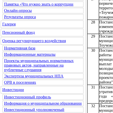
перви
Памятка «Что нужно знать о коррупции
терри
Онлайн-опросы
«Теуч
Результаты опроса
пожароо
28
Постан
Галерея
измене
учрежд
Пенсионный фонд
29
Постан
муници
Оценка регулирующего воздействия
Теучежс
Нормативная база
30
Постан
Информационные материалы
работы
муниц
Проекты муниципальных нормативных
выплат
правовых актов, направленные на
молоды
публичные слушания
позиц
Экспертиза муниципальных НПА
проект
района
ОРВ в поселениях
31
Постан
Инвестиции
утрати
года «
Инвестиционный профиль
предпри
Информация о муниципальном образовании
32
Постан
Инвестиционный уполномоченый
муници