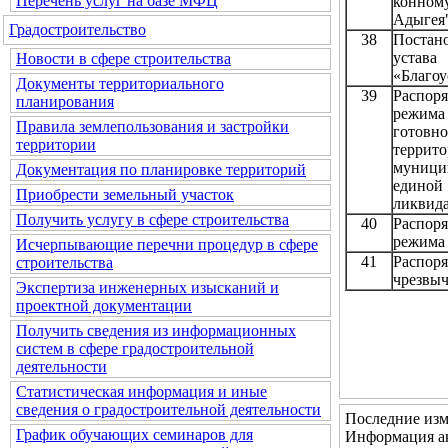
Перечень услуг на базе МФЦ
конном
Адыгея
Градостроительство
38
Постан
устава
Новости в сфере строительства
«Благоу
Документы территориального
39
Распор
планирования
режим
Правила землепользования и застройки
готовн
территории
террит
муници
Документация по планировке территорий
единой
Приобрести земельный участок
ликвида
Получить услугу в сфере строительства
40
Распор
режима 
Исчерпывающие перечни процедур в сфере
41
Распоря
строительства
чрезвы
Экспертиза инженерных изысканий и
проектной документации
Получить сведения из информационных
систем в сфере градостроительной
деятельности
Статистическая информация и иные
сведения о градостроительной деятельности
Последние изм
График обучающих семинаров для
Информация ак