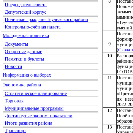
8
Постан
Председатель совета
Положе
экза
Депутатский корпус
админ
Почетные граждане Теучежского района
«Теуче
Контрольно-счётная палата
умений 
Постан
Молодежная политика
формир
9
Документы
муници
(
Скачат
Открытые данные
10
Распор
Памятки и буклеты
район
функ
Новости
ГОТОВ
Информация о выборах
11
Постан
муниц
Экономика района
муници
Стратегическое планирование
«Проти
их нез
Торговля
2022-20
Муниципальные программы
12
Постан
Почётн
Достигнутые эконом. показатели
образов
Итоги развития района
13
Постан
Транспорт
Управл