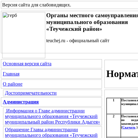
Версия сайта для слабовидящих
.
Органы местного самоуправлени
муниципального образования
«Теучежский район»
teuchej.ru - официальный сайт
Основная версия сайта
Норма
Главная
О районе
Достопримечательности
1
Постановл
Администрация
муниципал
Информация о Главе администрации
муниципального образования «Теучежский
2
Постановл
по ведо
муниципальный район Республики Адыгея»
законода
(
Скачать
)
Обращение Главы администрации
муниципального образования «Теучежский