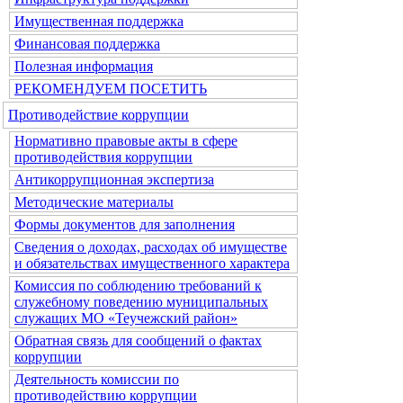
Имущественная поддержка
Финансовая поддержка
Полезная информация
РЕКОМЕНДУЕМ ПОСЕТИТЬ
Противодействие коррупции
Нормативно правовые акты в сфере
противодействия коррупции
Антикоррупционная экспертиза
Методические материалы
Формы документов для заполнения
Сведения о доходах, расходах об имуществе
и обязательствах имущественного характера
Комиссия по соблюдению требований к
служебному поведению муниципальных
служащих МО «Теучежский район»
Обратная связь для сообщений о фактах
коррупции
Деятельность комиссии по
противодействию коррупции