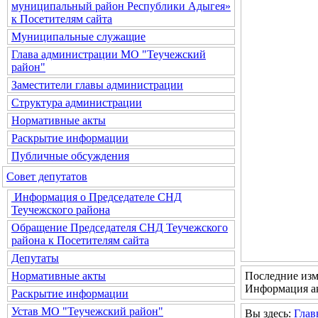
муниципальный район Республики Адыгея»
к Посетителям сайта
Муниципальные служащие
Глава администрации МО "Теучежский
район"
Заместители главы администрации
Структура администрации
Нормативные акты
Раскрытие информации
Публичные обсуждения
Совет депутатов
Информация о Председателе СНД
Теучежского района
Обращение Председателя СНД Теучежского
района к Посетителям сайта
Депутаты
Последние изме
Нормативные акты
Информация ак
Раскрытие информации
Устав МО "Теучежский район"
Вы здесь:
Глав