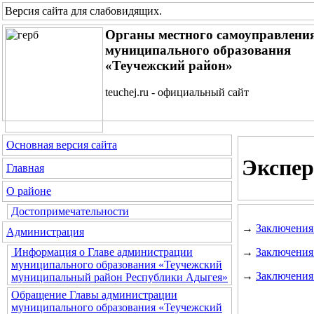
Версия сайта для слабовидящих
.
Органы местного самоуправлени
муниципального образования
«Теучежский район»
teuchej.ru - официальный сайт
Основная версия сайта
Экспер
Главная
О районе
Достопримечательности
→
Заключения 
Администрация
→
Заключения 
Информация о Главе администрации
муниципального образования «Теучежский
→
Заключения 
муниципальный район Республики Адыгея»
Обращение Главы администрации
муниципального образования «Теучежский