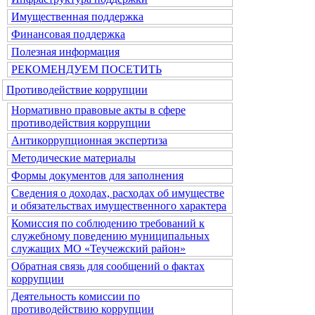
Имущественная поддержка
Финансовая поддержка
Полезная информация
РЕКОМЕНДУЕМ ПОСЕТИТЬ
Противодействие коррупции
Нормативно правовые акты в сфере
противодействия коррупции
Антикоррупционная экспертиза
Методические материалы
Формы документов для заполнения
Сведения о доходах, расходах об имуществе
и обязательствах имущественного характера
Комиссия по соблюдению требований к
служебному поведению муниципальных
служащих МО «Теучежский район»
Обратная связь для сообщений о фактах
коррупции
Деятельность комиссии по
противодействию коррупции