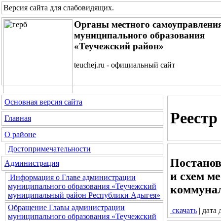
Версия сайта для слабовидящих
.
Органы местного самоуправлени
муниципального образования
«Теучежский район»
teuchej.ru - официальный сайт
Основная версия сайта
Реестр
Главная
О районе
Достопримечательности
Постанов
Администрация
и схем м
Информация о Главе администрации
муниципального образования «Теучежский
коммунал
муниципальный район Республики Адыгея»
Обращение Главы администрации
скачать
| дата
муниципального образования «Теучежский