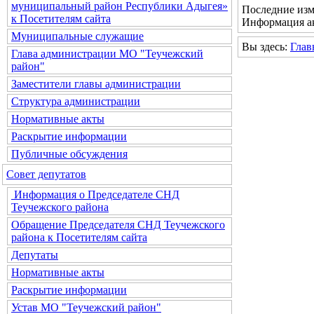
муниципальный район Республики Адыгея»
Последние изм
к Посетителям сайта
Информация ак
Муниципальные служащие
Вы здесь:
Глав
Глава администрации МО "Теучежский
район"
Заместители главы администрации
Структура администрации
Нормативные акты
Раскрытие информации
Публичные обсуждения
Совет депутатов
Информация о Председателе СНД
Теучежского района
Обращение Председателя СНД Теучежского
района к Посетителям сайта
Депутаты
Нормативные акты
Раскрытие информации
Устав МО "Теучежский район"