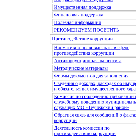
Имущественная поддержка
Финансовая поддержка
Полезная информация
РЕКОМЕНДУЕМ ПОСЕТИТЬ
Противодействие коррупции
Нормативно правовые акты в сфере
противодействия коррупции
Антикоррупционная экспертиза
Методические материалы
Формы документов для заполнения
Сведения о доходах, расходах об имущ
и обязательствах имущественного хара
Комиссия по соблюдению требований 
служебному поведению муниципальн
служащих МО «Теучежский район»
Обратная связь для сообщений о факта
коррупции
Деятельность комиссии по
противодействию коррупции