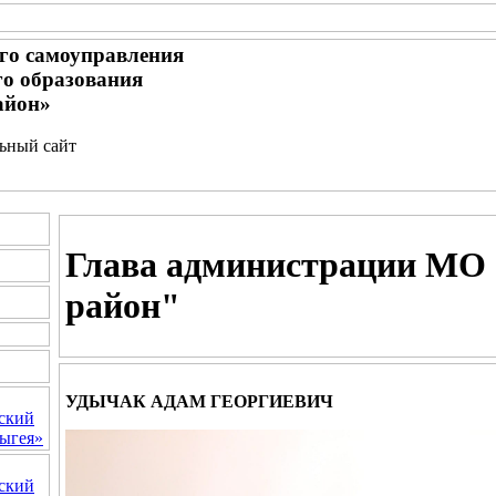
го самоуправления
о образования
айон»
льный сайт
Глава администрации МО
район"
УДЫЧАК АДАМ ГЕОРГИЕВИЧ
ский
ыгея»
ский