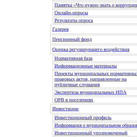
Памятка «Что нужно знать о коррупци
Онлайн-опросы
Результаты опроса
Галерея
Пенсионный фонд
Оценка регулирующего воздействия
Нормативная база
Информационные материалы
Проекты муниципальных нормативны
правовых актов, направленные на
публичные слушания
Экспертиза муниципальных НПА
ОРВ в поселениях
Инвестиции
Инвестиционный профиль
Информация о муниципальном образо
Инвестиционный уполномоченый