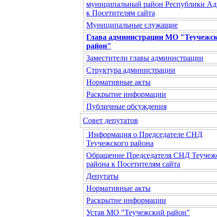
муниципальный район Республики Ад
к Посетителям сайта
Муниципальные служащие
Глава администрации МО "Теучежс
район"
Заместители главы администрации
Структура администрации
Нормативные акты
Раскрытие информации
Публичные обсуждения
Совет депутатов
Информация о Председателе СНД
Теучежского района
Обращение Председателя СНД Теучеж
района к Посетителям сайта
Депутаты
Нормативные акты
Раскрытие информации
Устав МО "Теучежский район"