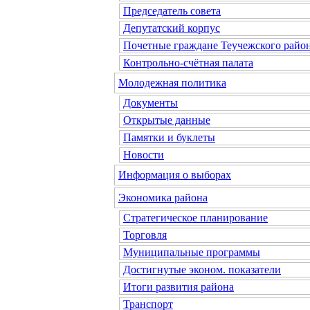
Председатель совета
Депутатский корпус
Почетные граждане Теучежского райо
Контрольно-счётная палата
Молодежная политика
Документы
Открытые данные
Памятки и буклеты
Новости
Информация о выборах
Экономика района
Стратегическое планирование
Торговля
Муниципальные программы
Достигнутые эконом. показатели
Итоги развития района
Транспорт