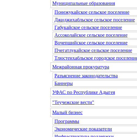
Муниципальные образования
Понежукайское сельское поселение
Джиджихабльское сельское поселение
Габукайское сельское поселение
Ассоколайское сельское поселение
Вочепшийское сельское поселение
Пчегатлукайское сельское поселение
Тлюстенхабльское городское поселени
Межрайонная прокуратура
Разъяснение законодательства
Баннеры
УФАС по Республике Адыгея
"Теучежские вести"
Малый бизнес
Программы
Экономические показатели
Инфраструктура поддержки