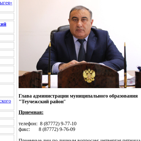
ыгея»
кий
Глава администрации муниципального образования
ского
"Теучежский район
"
Приемная:
телефон: 8 (87772) 9-77-10
факс: 8 (87772) 9-76-09
Приемные дни по личным вопросам: четвертая пятница к