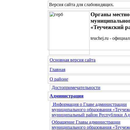
Версия сайта для слабовидящих
.
Органы местно
муниципальног
«Теучежский р
teuchej.ru - официа
Основная версия сайта
Главная
О районе
Достопримечательности
Администрация
Информация о Главе администрации
муниципального образования «Теучеж
муниципальный район Республики Ад
Обращение Главы администрации
муниципального образования «Теучеж