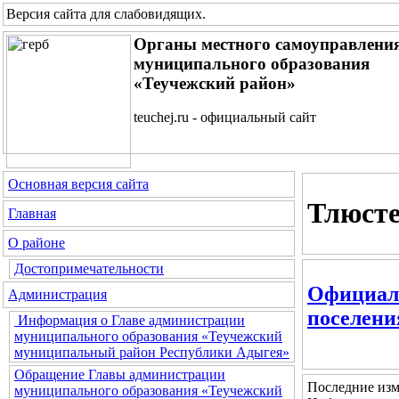
Версия сайта для слабовидящих
.
Органы местного самоуправлени
муниципального образования
«Теучежский район»
teuchej.ru - официальный сайт
Основная версия сайта
Тлюсте
Главная
О районе
Достопримечательности
Официаль
Администрация
поселени
Информация о Главе администрации
муниципального образования «Теучежский
муниципальный район Республики Адыгея»
Обращение Главы администрации
Последние изм
муниципального образования «Теучежский