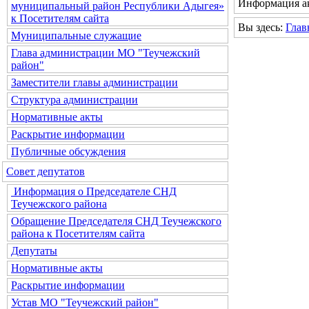
Информация ак
муниципальный район Республики Адыгея»
к Посетителям сайта
Вы здесь:
Глав
Муниципальные служащие
Глава администрации МО "Теучежский
район"
Заместители главы администрации
Структура администрации
Нормативные акты
Раскрытие информации
Публичные обсуждения
Совет депутатов
Информация о Председателе СНД
Теучежского района
Обращение Председателя СНД Теучежского
района к Посетителям сайта
Депутаты
Нормативные акты
Раскрытие информации
Устав МО "Теучежский район"