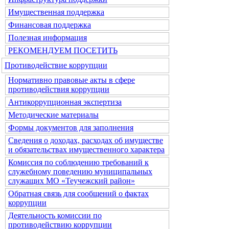
Имущественная поддержка
Финансовая поддержка
Полезная информация
РЕКОМЕНДУЕМ ПОСЕТИТЬ
Противодействие коррупции
Нормативно правовые акты в сфере
противодействия коррупции
Антикоррупционная экспертиза
Методические материалы
Формы документов для заполнения
Сведения о доходах, расходах об имуществе
и обязательствах имущественного характера
Комиссия по соблюдению требований к
служебному поведению муниципальных
служащих МО «Теучежский район»
Обратная связь для сообщений о фактах
коррупции
Деятельность комиссии по
противодействию коррупции