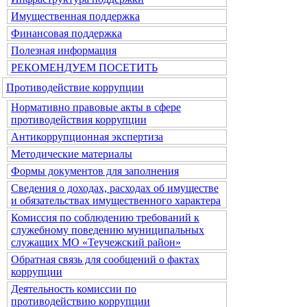
Имущественная поддержка
Финансовая поддержка
Полезная информация
РЕКОМЕНДУЕМ ПОСЕТИТЬ
Противодействие коррупции
Нормативно правовые акты в сфере
противодействия коррупции
Антикоррупционная экспертиза
Методические материалы
Формы документов для заполнения
Сведения о доходах, расходах об имуществе
и обязательствах имущественного характера
Комиссия по соблюдению требований к
служебному поведению муниципальных
служащих МО «Теучежский район»
Обратная связь для сообщений о фактах
коррупции
Деятельность комиссии по
противодействию коррупции