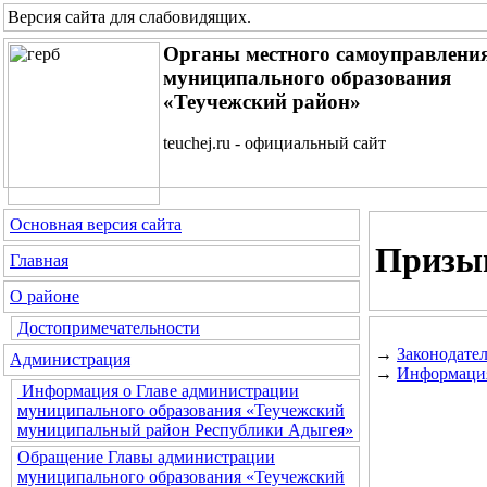
Версия сайта для слабовидящих
.
Органы местного самоуправлени
муниципального образования
«Теучежский район»
teuchej.ru - официальный сайт
Основная версия сайта
Призы
Главная
О районе
Достопримечательности
→
Законодате
Администрация
→
Информация
Информация о Главе администрации
муниципального образования «Теучежский
муниципальный район Республики Адыгея»
Обращение Главы администрации
муниципального образования «Теучежский