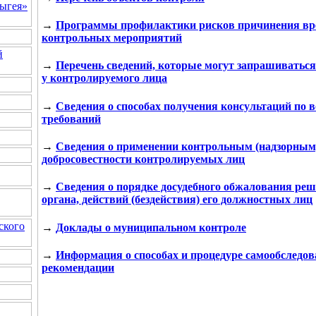
ыгея»
→
Программы профилактики рисков причинения вре
контрольных мероприятий
й
→
Перечень сведений, которые могут запрашиватьс
у контролируемого лица
→
Сведения о способах получения консультаций по 
требований
→
Сведения о применении контрольным (надзорным
добросовестности контролируемых лиц
→
Сведения о порядке досудебного обжалования реш
органа, действий (бездействия) его должностных лиц
ского
→
Доклады о муниципальном контроле
→
Информация о способах и процедуре самообследов
рекомендации