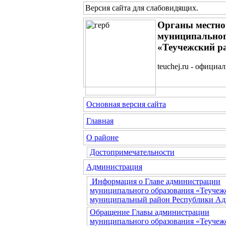
Версия сайта для слабовидящих
.
Органы местно
муниципальног
«Теучежский р
teuchej.ru - официа
Основная версия сайта
Главная
О районе
Достопримечательности
Администрация
Информация о Главе администрации
муниципального образования «Теучеж
муниципальный район Республики Ад
Обращение Главы администрации
муниципального образования «Теучеж