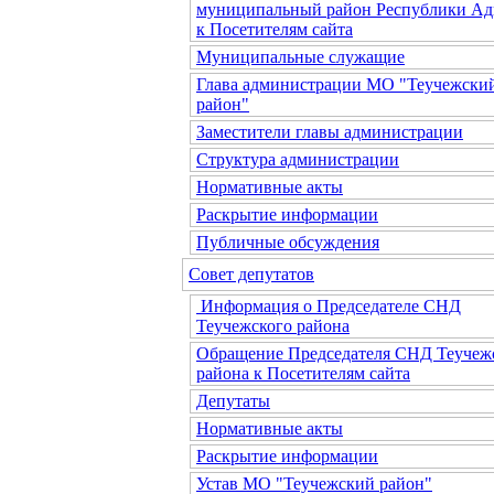
муниципальный район Республики Ад
к Посетителям сайта
Муниципальные служащие
Глава администрации МО "Теучежски
район"
Заместители главы администрации
Структура администрации
Нормативные акты
Раскрытие информации
Публичные обсуждения
Совет депутатов
Информация о Председателе СНД
Теучежского района
Обращение Председателя СНД Теучеж
района к Посетителям сайта
Депутаты
Нормативные акты
Раскрытие информации
Устав МО "Теучежский район"