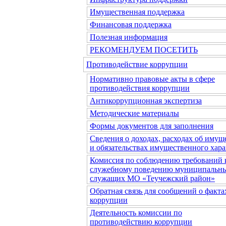
Имущественная поддержка
Финансовая поддержка
Полезная информация
РЕКОМЕНДУЕМ ПОСЕТИТЬ
Противодействие коррупции
Нормативно правовые акты в сфере
противодействия коррупции
Антикоррупционная экспертиза
Методические материалы
Формы документов для заполнения
Сведения о доходах, расходах об имущ
и обязательствах имущественного хара
Комиссия по соблюдению требований 
служебному поведению муниципальн
служащих МО «Теучежский район»
Обратная связь для сообщений о факта
коррупции
Деятельность комиссии по
противодействию коррупции