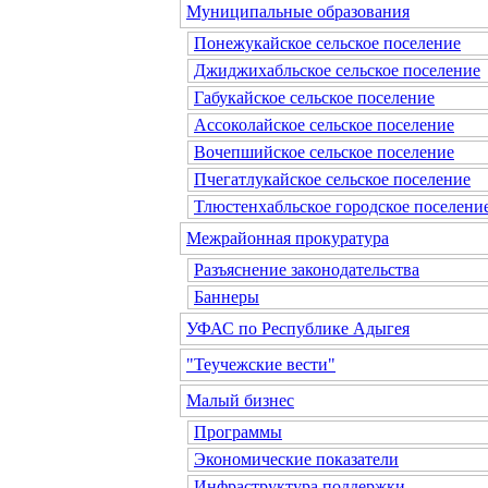
Муниципальные образования
Понежукайское сельское поселение
Джиджихабльское сельское поселение
Габукайское сельское поселение
Ассоколайское сельское поселение
Вочепшийское сельское поселение
Пчегатлукайское сельское поселение
Тлюстенхабльское городское поселени
Межрайонная прокуратура
Разъяснение законодательства
Баннеры
УФАС по Республике Адыгея
"Теучежские вести"
Малый бизнес
Программы
Экономические показатели
Инфраструктура поддержки