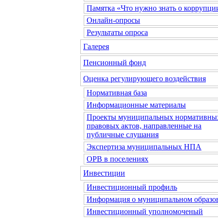
Памятка «Что нужно знать о коррупци
Онлайн-опросы
Результаты опроса
Галерея
Пенсионный фонд
Оценка регулирующего воздействия
Нормативная база
Информационные материалы
Проекты муниципальных нормативны
правовых актов, направленные на
публичные слушания
Экспертиза муниципальных НПА
ОРВ в поселениях
Инвестиции
Инвестиционный профиль
Информация о муниципальном образо
Инвестиционный уполномоченый