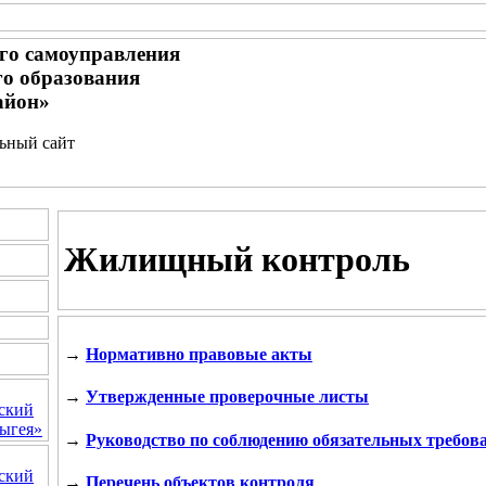
го самоуправления
о образования
айон»
льный сайт
Жилищный контроль
→
Нормативно правовые акты
→
Утвержденные проверочные листы
ский
ыгея»
→
Руководство по соблюдению обязательных требов
ский
→
Перечень объектов контроля