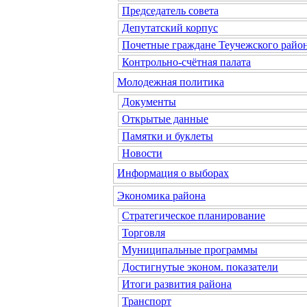
Председатель совета
Депутатский корпус
Почетные граждане Теучежского райо
Контрольно-счётная палата
Молодежная политика
Документы
Открытые данные
Памятки и буклеты
Новости
Информация о выборах
Экономика района
Стратегическое планирование
Торговля
Муниципальные программы
Достигнутые эконом. показатели
Итоги развития района
Транспорт