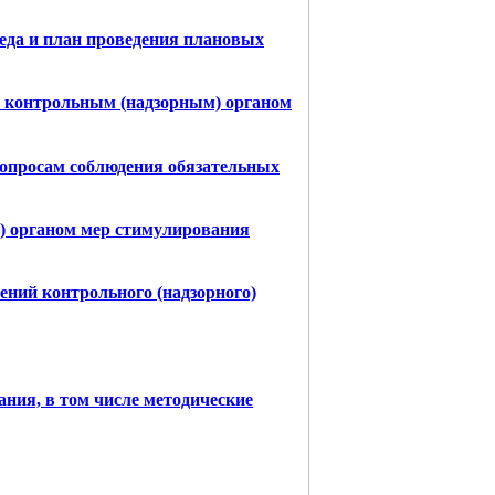
да и план проведения плановых
я контрольным (надзорным) органом
вопросам соблюдения обязательных
) органом мер стимулирования
ений контрольного (надзорного)
ания, в том числе методические