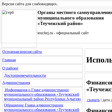
Версия сайта для слабовидящих
.
Органы местного самоуправлени
муниципального образования
«Теучежский район»
teuchej.ru - официальный сайт
Основная версия сайта
Исполь
Главная
О районе
Достопримечательности
Финансов
Администрация
«Теучежс
Информация о Главе администрации
муниципального образования «Теучежский
муниципальный район Республики Адыгея»
скачать
| дата
Обращение Главы администрации
Финансов
муниципального образования «Теучежский