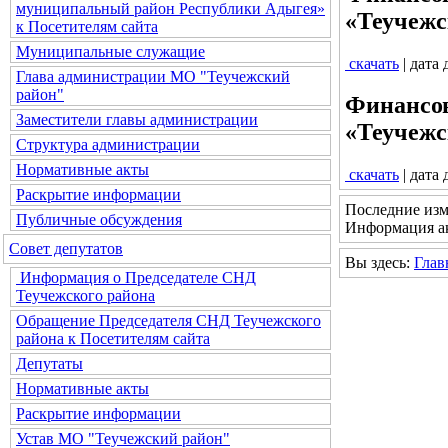
муниципальный район Республики Адыгея»
«Теучежс
к Посетителям сайта
Муниципальные служащие
скачать
| дата
Глава администрации МО "Теучежский
район"
Финансов
Заместители главы администрации
«Теучежс
Структура администрации
Нормативные акты
скачать
| дата
Раскрытие информации
Последние изм
Публичные обсуждения
Информация ак
Совет депутатов
Вы здесь:
Глав
Информация о Председателе СНД
Теучежского района
Обращение Председателя СНД Теучежского
района к Посетителям сайта
Депутаты
Нормативные акты
Раскрытие информации
Устав МО "Теучежский район"