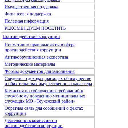
Имущественная поддержка
Финансовая поддержка
Полезная информация
РЕКОМЕНДУЕМ ПОСЕТИТЬ
Противодействие коррупции
Нормативно правовые акты в сфере
противодействия коррупции
Антикоррупционная экспертиза
Методические материалы
Формы документов для заполнения
Сведения о доходах, расходах об имуществе
и обязательствах имущественного характера
Комиссия по соблюдению требований к
служебному поведению муниципальных
служащих МО «Теучежский район»
Обратная связь для сообщений о фактах
коррупции
Деятельность комиссии по
противодействию коррупции