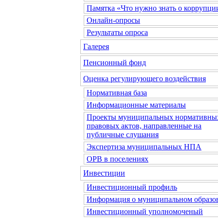
Памятка «Что нужно знать о коррупци
Онлайн-опросы
Результаты опроса
Галерея
Пенсионный фонд
Оценка регулирующего воздействия
Нормативная база
Информационные материалы
Проекты муниципальных нормативны
правовых актов, направленные на
публичные слушания
Экспертиза муниципальных НПА
ОРВ в поселениях
Инвестиции
Инвестиционный профиль
Информация о муниципальном образо
Инвестиционный уполномоченый