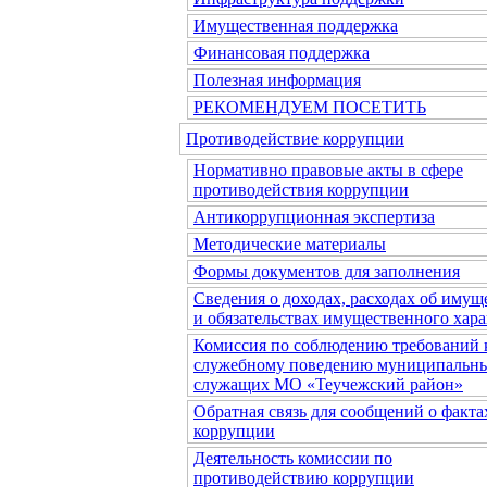
Имущественная поддержка
Финансовая поддержка
Полезная информация
РЕКОМЕНДУЕМ ПОСЕТИТЬ
Противодействие коррупции
Нормативно правовые акты в сфере
противодействия коррупции
Антикоррупционная экспертиза
Методические материалы
Формы документов для заполнения
Сведения о доходах, расходах об имущ
и обязательствах имущественного хара
Комиссия по соблюдению требований 
служебному поведению муниципальн
служащих МО «Теучежский район»
Обратная связь для сообщений о факта
коррупции
Деятельность комиссии по
противодействию коррупции