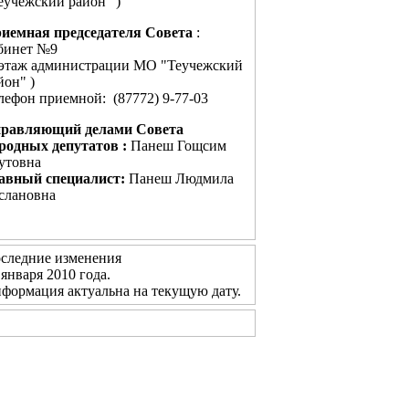
еучежский район" )
иемная председателя Совета
:
бинет №9
 этаж администрации МО "Теучежский
йон" )
лефон приемной: (87772) 9-77-03
равляющий делами Совета
родных депутатов :
Панеш Гощсим
утовна
авный специалист:
Панеш Людмила
слановна
следние изменения
 января 2010 года.
формация актуальна на текущую дату.