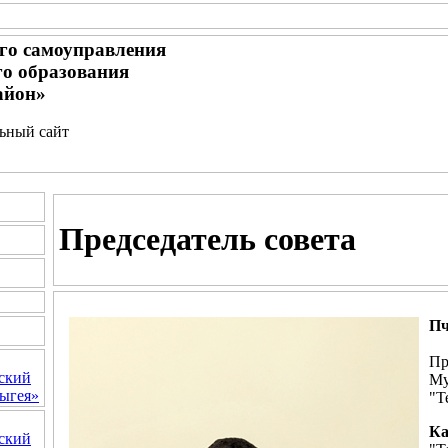
го самоуправления
о образования
айон»
льный сайт
Председатель совета
Пч
Пр
ский
Му
ыгея»
"Т
Ка
ский