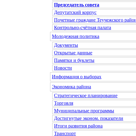
Председатель совета
Депутатский корпус
Почетные граждане Теучежского райо
Контрольно-счётная палата
Молодежная политика
Документы
Открытые данные
Памятки и буклеты
Новости
Информация о выборах
Экономика района
Стратегическое планирование
Торговля
Муниципальные программы
Достигнутые эконом. показатели
Итоги развития района
Транспорт