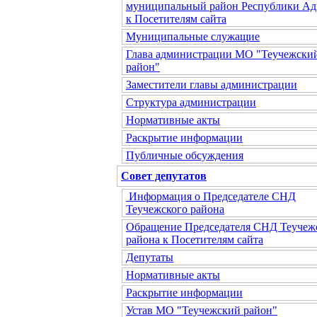
муниципальный район Республики Ад
к Посетителям сайта
Муниципальные служащие
Глава администрации МО "Теучежски
район"
Заместители главы администрации
Структура администрации
Нормативные акты
Раскрытие информации
Публичные обсуждения
Совет депутатов
Информация о Председателе СНД
Теучежского района
Обращение Председателя СНД Теучеж
района к Посетителям сайта
Депутаты
Нормативные акты
Раскрытие информации
Устав МО "Теучежский район"