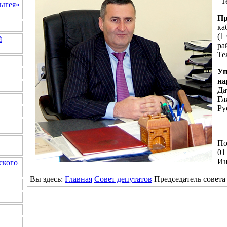
"Т
ыгея»
Пр
ка
(1
й
ра
Те
Уп
на
Да
Гл
Ру
По
01
Ин
ского
Вы здесь:
Главная
Совет депутатов
Председатель совета