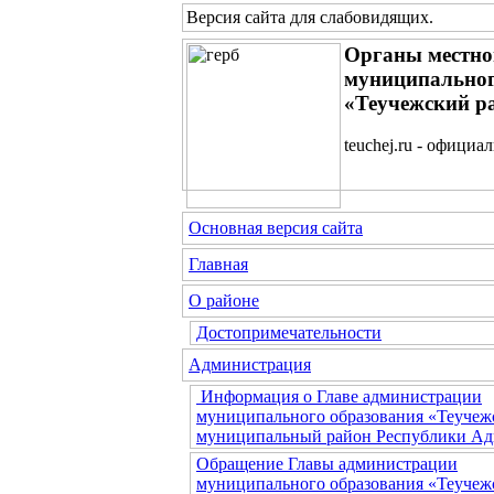
Версия сайта для слабовидящих
.
Органы местно
муниципальног
«Теучежский р
teuchej.ru - официа
Основная версия сайта
Главная
О районе
Достопримечательности
Администрация
Информация о Главе администрации
муниципального образования «Теучеж
муниципальный район Республики Ад
Обращение Главы администрации
муниципального образования «Теучеж