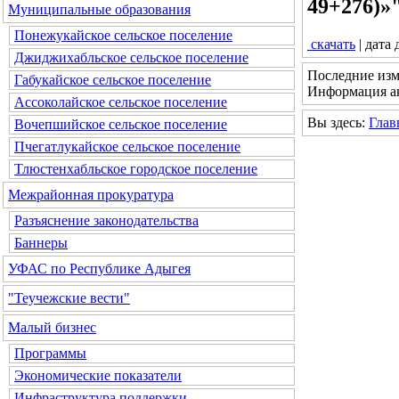
49+276)»
Муниципальные образования
Понежукайское сельское поселение
скачать
| дата
Джиджихабльское сельское поселение
Последние изм
Габукайское сельское поселение
Информация ак
Ассоколайское сельское поселение
Вы здесь:
Глав
Вочепшийское сельское поселение
Пчегатлукайское сельское поселение
Тлюстенхабльское городское поселение
Межрайонная прокуратура
Разъяснение законодательства
Баннеры
УФАС по Республике Адыгея
"Теучежские вести"
Малый бизнес
Программы
Экономические показатели
Инфраструктура поддержки