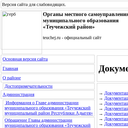
Версия сайта для слабовидящих
.
Органы местного самоуправлени
муниципального образования
«Теучежский район»
teuchej.ru - официальный сайт
Основная версия сайта
Докуме
Главная
О районе
Достопримечательности
→
Документац
Администрация
→
Документац
Информация о Главе администрации
→
Документац
муниципального образования «Теучежский
→
Документац
муниципальный район Республики Адыгея»
→
Документац
→
Документац
Обращение Главы администрации
→
Документац
муниципального образования «Теучежский