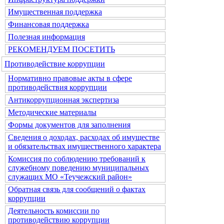
Имущественная поддержка
Финансовая поддержка
Полезная информация
РЕКОМЕНДУЕМ ПОСЕТИТЬ
Противодействие коррупции
Нормативно правовые акты в сфере
противодействия коррупции
Антикоррупционная экспертиза
Методические материалы
Формы документов для заполнения
Сведения о доходах, расходах об имуществе
и обязательствах имущественного характера
Комиссия по соблюдению требований к
служебному поведению муниципальных
служащих МО «Теучежский район»
Обратная связь для сообщений о фактах
коррупции
Деятельность комиссии по
противодействию коррупции