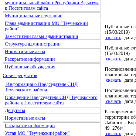
муниципальный район Республики Адыгея»
к Посетителям сайта
Муниципальные служащие
Глава администрации МО "Теучежский
Публичные сл
район"
(15/03/2019)
Заместители главы администрации
скачать
| дата
Структура администрации
Публичные сл
Нормативные акты
(15/03/2019)
скачать
| дата
Раскрытие информации
Публичные обсуждения
Постановлени
планировке те
Совет депутатов
скачать
| дата
Информация о Председателе СНД
Теучежского района
Постановлени
планировке те
Обращение Председателя СНД Теучежского
скачать
| дата
района к Посетителям сайта
Депутаты
Распоряжени
территории об
Нормативные акты
Лабинск - Кор
Раскрытие информации
49+276)»"
Устав МО "Теучежский район"
скачать
| дата