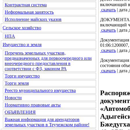
включающий в 
Контрактная система
скачать
| дата
Неформальная занятость
Исполнение майских указов
ДОКУМЕНТ
включающий час
Сельское хозяйство
скачать
| дата
НПА
Документаци
Имущество и земля
01:06:1200007,
скачать
| дата
Перечень земельных участков,
предназначенных для первоочередного или
Документаци
внеочередного предоставления в
состояния объ
соответствии с ФЗ, законом РА
скачать
| дата
Торги имущество
Торги земля
Реестр муниципального имущества
Распоряж
Новости
документ
Нормативно правовые акты
«Автомоб
ОБЪЯВЛЕНИЯ
Адыгейск
Важная информация для арендаторов
Бжедугха
земельных участков в Теучежском районе!