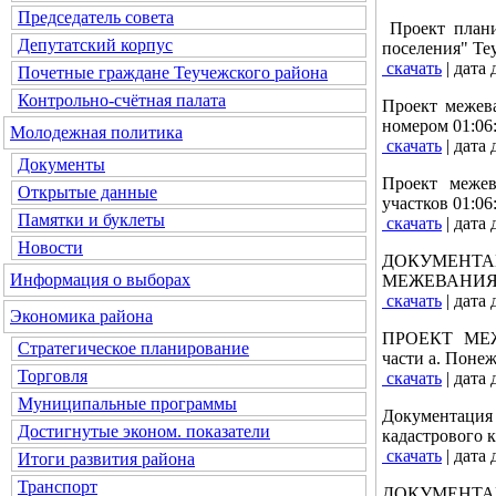
Председатель совета
Проект плани
Депутатский корпус
поселения" Те
скачать
| дата
Почетные граждане Теучежского района
Контрольно-счётная палата
Проект межева
номером 01:06
Молодежная политика
скачать
| дата
Документы
Проект межев
Открытые данные
участков 01:06
Памятки и буклеты
скачать
| дата
Новости
ДОКУМЕНТА
Информация о выборах
МЕЖЕВАНИЯ ТЕ
скачать
| дата
Экономика района
ПРОЕКТ МЕЖЕ
Стратегическое планирование
части а. Поне
Торговля
скачать
| дата
Муниципальные программы
Документаци
Достигнутые эконом. показатели
кадастрового к
скачать
| дата
Итоги развития района
Транспорт
ДОКУМЕНТ