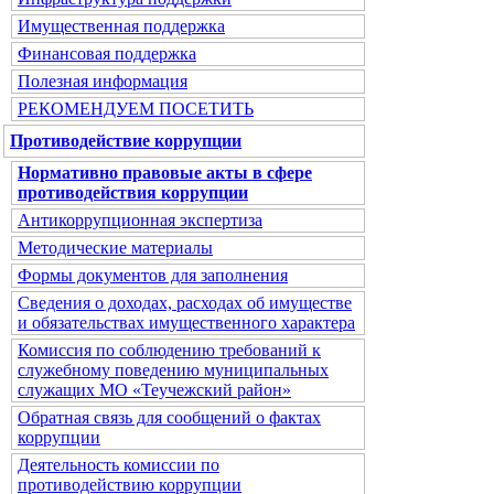
Имущественная поддержка
Финансовая поддержка
Полезная информация
РЕКОМЕНДУЕМ ПОСЕТИТЬ
Противодействие коррупции
Нормативно правовые акты в сфере
противодействия коррупции
Антикоррупционная экспертиза
Методические материалы
Формы документов для заполнения
Сведения о доходах, расходах об имуществе
и обязательствах имущественного характера
Комиссия по соблюдению требований к
служебному поведению муниципальных
служащих МО «Теучежский район»
Обратная связь для сообщений о фактах
коррупции
Деятельность комиссии по
противодействию коррупции