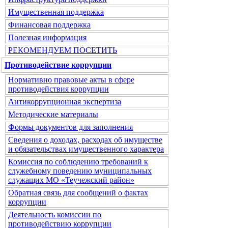
Имущественная поддержка
Финансовая поддержка
Полезная информация
РЕКОМЕНДУЕМ ПОСЕТИТЬ
Противодействие коррупции
Нормативно правовые акты в сфере
противодействия коррупции
Антикоррупционная экспертиза
Методические материалы
Формы документов для заполнения
Сведения о доходах, расходах об имуществе
и обязательствах имущественного характера
Комиссия по соблюдению требований к
служебному поведению муниципальных
служащих МО «Теучежский район»
Обратная связь для сообщений о фактах
коррупции
Деятельность комиссии по
противодействию коррупции