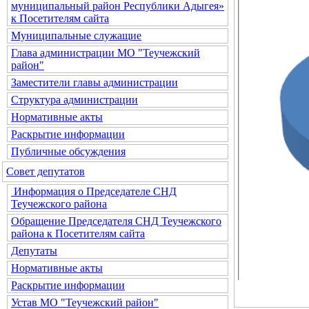
муниципальный район Республики Адыгея»
к Посетителям сайта
Муниципальные служащие
Глава администрации МО "Теучежский
район"
Заместители главы администрации
Структура администрации
Нормативные акты
Раскрытие информации
Публичные обсуждения
Совет депутатов
Информация о Председателе СНД
Теучежского района
Обращение Председателя СНД Теучежского
района к Посетителям сайта
Депутаты
Нормативные акты
Раскрытие информации
Устав МО "Теучежский район"