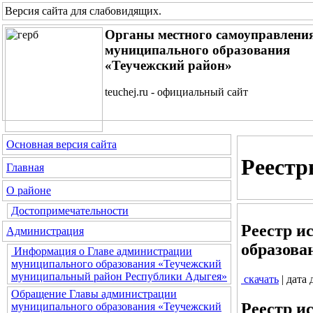
Версия сайта для слабовидящих
.
Органы местного самоуправлени
муниципального образования
«Теучежский район»
teuchej.ru - официальный сайт
Основная версия сайта
Реестр
Главная
О районе
Достопримечательности
Реестр и
Администрация
образова
Информация о Главе администрации
муниципального образования «Теучежский
муниципальный район Республики Адыгея»
скачать
| дата
Обращение Главы администрации
Реестр и
муниципального образования «Теучежский