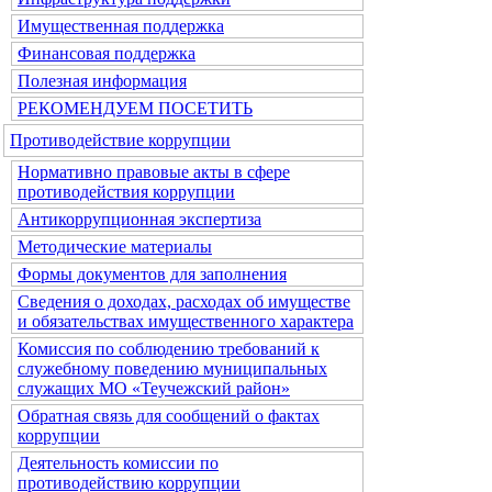
Имущественная поддержка
Финансовая поддержка
Полезная информация
РЕКОМЕНДУЕМ ПОСЕТИТЬ
Противодействие коррупции
Нормативно правовые акты в сфере
противодействия коррупции
Антикоррупционная экспертиза
Методические материалы
Формы документов для заполнения
Сведения о доходах, расходах об имуществе
и обязательствах имущественного характера
Комиссия по соблюдению требований к
служебному поведению муниципальных
служащих МО «Теучежский район»
Обратная связь для сообщений о фактах
коррупции
Деятельность комиссии по
противодействию коррупции