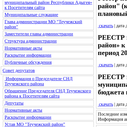
муниципальный район Республики Адыгея»
район" (
к Посетителям сайта
плановый
Муниципальные служащие
Глава администрации МО "Теучежский
скачать
| дата
район"
Заместители главы администрации
РЕЕСТР и
Структура администрации
район» к
Нормативные акты
период 20
Раскрытие информации
Публичные обсуждения
скачать
| дата
Совет депутатов
РЕЕСТР и
Информация о Председателе СНД
муниципа
Теучежского района
Обращение Председателя СНД Теучежского
бюджета н
района к Посетителям сайта
Депутаты
скачать
| дата
Нормативные акты
Последние изм
Раскрытие информации
Информация ак
Устав МО "Теучежский район"