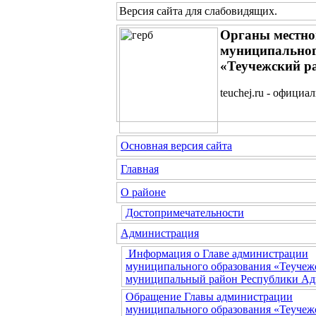
Версия сайта для слабовидящих
.
Органы местно
муниципальног
«Теучежский р
teuchej.ru - официа
Основная версия сайта
Главная
О районе
Достопримечательности
Администрация
Информация о Главе администрации
муниципального образования «Теучеж
муниципальный район Республики Ад
Обращение Главы администрации
муниципального образования «Теучеж