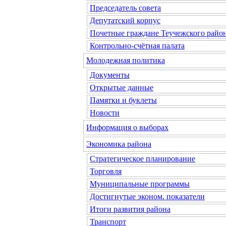
Председатель совета
Депутатский корпус
Почетные граждане Теучежского райо
Контрольно-счётная палата
Молодежная политика
Документы
Открытые данные
Памятки и буклеты
Новости
Информация о выборах
Экономика района
Стратегическое планирование
Торговля
Муниципальные программы
Достигнутые эконом. показатели
Итоги развития района
Транспорт