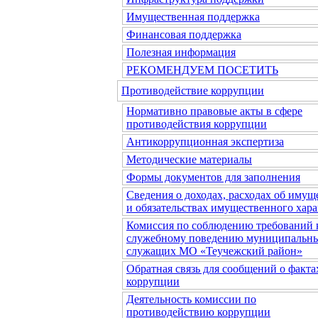
Имущественная поддержка
Финансовая поддержка
Полезная информация
РЕКОМЕНДУЕМ ПОСЕТИТЬ
Противодействие коррупции
Нормативно правовые акты в сфере
противодействия коррупции
Антикоррупционная экспертиза
Методические материалы
Формы документов для заполнения
Сведения о доходах, расходах об имущ
и обязательствах имущественного хара
Комиссия по соблюдению требований 
служебному поведению муниципальн
служащих МО «Теучежский район»
Обратная связь для сообщений о факта
коррупции
Деятельность комиссии по
противодействию коррупции