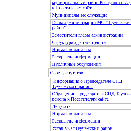
муниципальный район Республики Ад
к Посетителям сайта
Муниципальные служащие
Глава администрации МО "Теучежски
район"
Заместители главы администрации
Структура администрации
Нормативные акты
Раскрытие информации
Публичные обсуждения
Совет депутатов
Информация о Председателе СНД
Теучежского района
Обращение Председателя СНД Теучеж
района к Посетителям сайта
Депутаты
Нормативные акты
Раскрытие информации
Устав МО "Теучежский район"