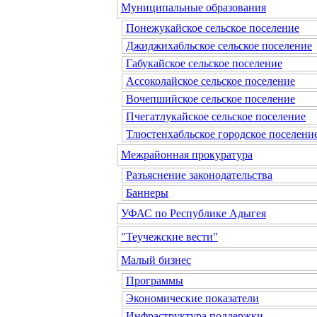
Муниципальные образования
Понежукайское сельское поселение
Джиджихабльское сельское поселение
Габукайское сельское поселение
Ассоколайское сельское поселение
Вочепшийское сельское поселение
Пчегатлукайское сельское поселение
Тлюстенхабльское городское поселени
Межрайонная прокуратура
Разъяснение законодательства
Баннеры
УФАС по Республике Адыгея
"Теучежские вести"
Малый бизнес
Программы
Экономические показатели
Инфраструктура поддержки