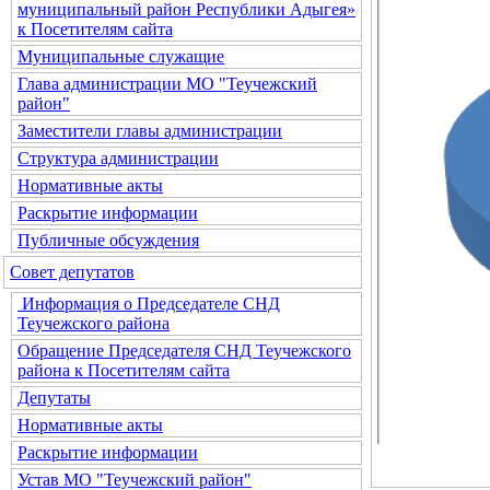
муниципальный район Республики Адыгея»
к Посетителям сайта
Муниципальные служащие
Глава администрации МО "Теучежский
район"
Заместители главы администрации
Структура администрации
Нормативные акты
Раскрытие информации
Публичные обсуждения
Совет депутатов
Информация о Председателе СНД
Теучежского района
Обращение Председателя СНД Теучежского
района к Посетителям сайта
Депутаты
Нормативные акты
Раскрытие информации
Устав МО "Теучежский район"