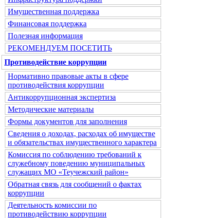
Имущественная поддержка
Финансовая поддержка
Полезная информация
РЕКОМЕНДУЕМ ПОСЕТИТЬ
Противодействие коррупции
Нормативно правовые акты в сфере
противодействия коррупции
Антикоррупционная экспертиза
Методические материалы
Формы документов для заполнения
Сведения о доходах, расходах об имуществе
и обязательствах имущественного характера
Комиссия по соблюдению требований к
служебному поведению муниципальных
служащих МО «Теучежский район»
Обратная связь для сообщений о фактах
коррупции
Деятельность комиссии по
противодействию коррупции