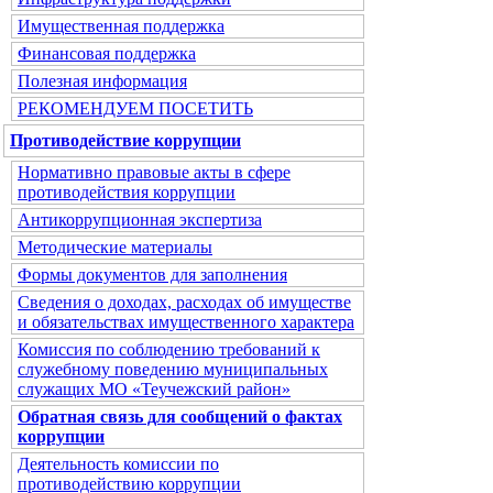
Имущественная поддержка
Финансовая поддержка
Полезная информация
РЕКОМЕНДУЕМ ПОСЕТИТЬ
Противодействие коррупции
Нормативно правовые акты в сфере
противодействия коррупции
Антикоррупционная экспертиза
Методические материалы
Формы документов для заполнения
Сведения о доходах, расходах об имуществе
и обязательствах имущественного характера
Комиссия по соблюдению требований к
служебному поведению муниципальных
служащих МО «Теучежский район»
Обратная связь для сообщений о фактах
коррупции
Деятельность комиссии по
противодействию коррупции