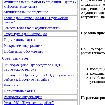
«Теучежский 
муниципальный район Республики Адыгея»
служащими Ад
к Посетителям сайта
поведения, 
Муниципальные служащие
Администрац
коррупции:
8(
Глава администрации МО "Теучежский
район"
Заместители главы администрации
Правила прие
Структура администрации
Нормативные акты
Раскрытие информации
По «телефон
Публичные обсуждения
рассматривает
Совет депутатов
Информация о Председателе СНД
коррупц
Теучежского района
конфлик
Обращение Председателя СНД Теучежского
несоблю
района к Посетителям сайта
установл
Депутаты
Нормативные акты
Раскрытие информации
Не рассматри
Устав МО "Теучежский район"