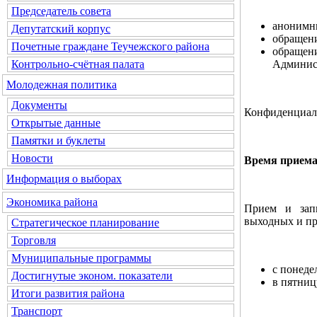
Председатель совета
анонимны
Депутатский корпус
обращени
Почетные граждане Теучежского района
обращен
Админис
Контрольно-счётная палата
Молодежная политика
Документы
Конфиденциаль
Открытые данные
Памятки и буклеты
Новости
Время приема
Информация о выборах
Экономика района
Прием и запи
выходных и пр
Стратегическое планирование
Торговля
Муниципальные программы
с понеде
Достигнутые эконом. показатели
в пятниц
Итоги развития района
Транспорт