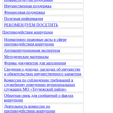
Имущественная поддержка
Финансовая поддержка
Полезная информация
РЕКОМЕНДУЕМ ПОСЕТИТЬ
Противодействие коррупции
Нормативно правовые акты в сфере
противодействия коррупции
Антикоррупционная экспертиза
Методические материалы
Формы документов для заполнения
Сведения о доходах, расходах об имуществе
и обязательствах имущественного характера
Комиссия по соблюдению требований к
служебному поведению муниципальных
служащих МО «Теучежский район»
Обратная связь для сообщений о фактах
коррупции
Деятельность комиссии по
противодействию коррупции