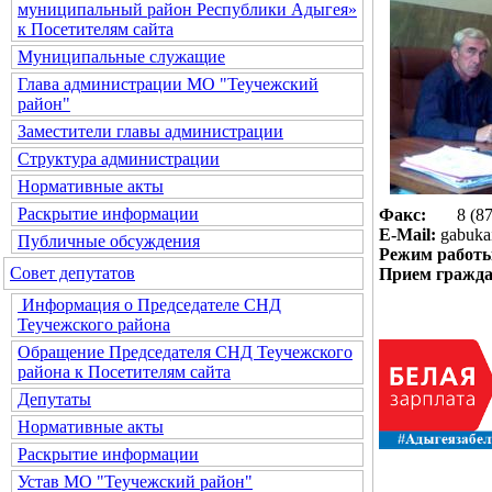
муниципальный район Республики Адыгея»
к Посетителям сайта
Муниципальные служащие
Глава администрации МО "Теучежский
район"
Заместители главы администрации
Структура администрации
Нормативные акты
Раскрытие информации
Факс:
8 (8777
E-Mail:
gabuka
Публичные обсуждения
Режим работ
Совет депутатов
Прием гражда
Информация о Председателе СНД
Теучежского района
Обращение Председателя СНД Теучежского
района к Посетителям сайта
Депутаты
Нормативные акты
Раскрытие информации
Устав МО "Теучежский район"