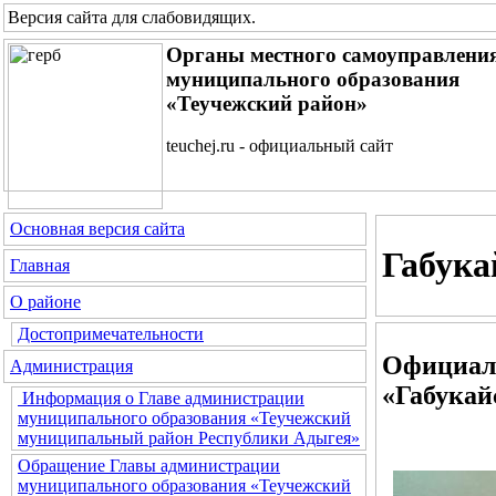
Версия сайта для слабовидящих
.
Органы местного самоуправлени
муниципального образования
«Теучежский район»
teuchej.ru - официальный сайт
Основная версия сайта
Габука
Главная
О районе
Достопримечательности
Официал
Администрация
«Габукай
Информация о Главе администрации
муниципального образования «Теучежский
муниципальный район Республики Адыгея»
Обращение Главы администрации
муниципального образования «Теучежский