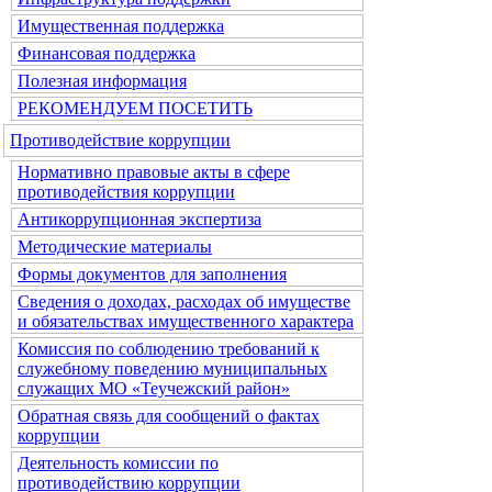
Имущественная поддержка
Финансовая поддержка
Полезная информация
РЕКОМЕНДУЕМ ПОСЕТИТЬ
Противодействие коррупции
Нормативно правовые акты в сфере
противодействия коррупции
Антикоррупционная экспертиза
Методические материалы
Формы документов для заполнения
Сведения о доходах, расходах об имуществе
и обязательствах имущественного характера
Комиссия по соблюдению требований к
служебному поведению муниципальных
служащих МО «Теучежский район»
Обратная связь для сообщений о фактах
коррупции
Деятельность комиссии по
противодействию коррупции