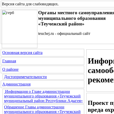
Версия сайта для слабовидящих
.
Органы местного самоуправлени
муниципального образования
«Теучежский район»
teuchej.ru - официальный сайт
Основная версия сайта
Информ
Главная
самооб
О районе
Достопримечательности
рекоме
Администрация
Информация о Главе администрации
муниципального образования «Теучежский
муниципальный район Республики Адыгея»
Проект п
Обращение Главы администрации
вреда ох
муниципального образования «Теучежский