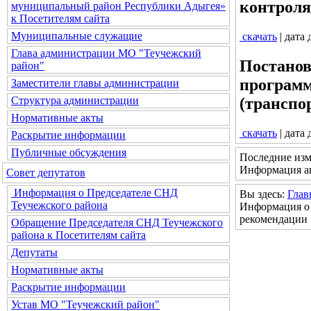
контроля
муниципальный район Республики Адыгея»
к Посетителям сайта
Муниципальные служащие
скачать
| дата
Глава администрации МО "Теучежский
Постанов
район"
программ
Заместители главы администрации
(транспо
Структура администрации
Нормативные акты
скачать
| дата
Раскрытие информации
Публичные обсуждения
Последние изм
Информация ак
Совет депутатов
Информация о Председателе СНД
Вы здесь:
Глав
Теучежского района
Информация о 
рекомендации
Обращение Председателя СНД Теучежского
района к Посетителям сайта
Депутаты
Нормативные акты
Раскрытие информации
Устав МО "Теучежский район"