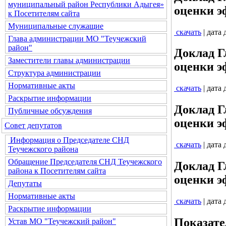
муниципальный район Республики Адыгея»
оценки э
к Посетителям сайта
Муниципальные служащие
скачать
| дата
Глава администрации МО "Теучежский
район"
Доклад Г
Заместители главы администрации
оценки э
Структура администрации
Нормативные акты
скачать
| дата
Раскрытие информации
Доклад Г
Публичные обсуждения
оценки э
Совет депутатов
Информация о Председателе СНД
скачать
| дата
Теучежского района
Обращение Председателя СНД Теучежского
Доклад Г
района к Посетителям сайта
оценки э
Депутаты
Нормативные акты
скачать
| дата
Раскрытие информации
Показате
Устав МО "Теучежский район"