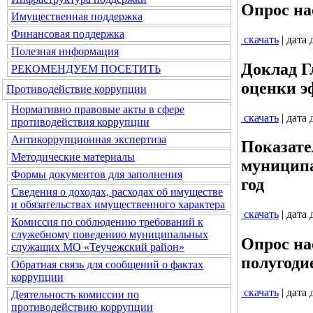
Опрос на
Имущественная поддержка
Финансовая поддержка
скачать
| дата
Полезная информация
Доклад Г
РЕКОМЕНДУЕМ ПОСЕТИТЬ
оценки э
Противодействие коррупции
Нормативно правовые акты в сфере
скачать
| дата
противодействия коррупции
Антикоррупционная экспертиза
Показате
Методические материалы
муниципа
Формы документов для заполнения
год
Сведения о доходах, расходах об имуществе
и обязательствах имущественного характера
скачать
| дата
Комиссия по соблюдению требований к
служебному поведению муниципальных
Опрос на
служащих МО «Теучежский район»
полугодие
Обратная связь для сообщений о фактах
коррупции
скачать
| дата
Деятельность комиссии по
противодействию коррупции