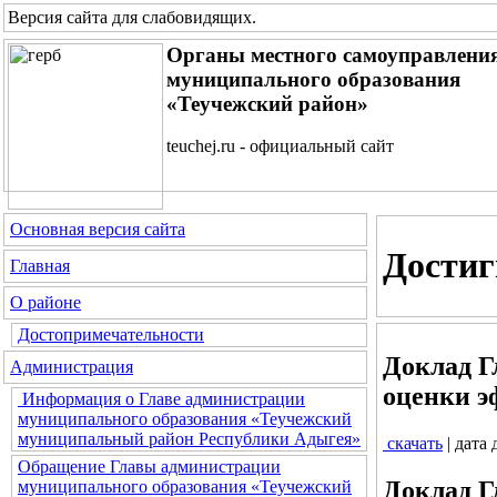
Версия сайта для слабовидящих
.
Органы местного самоуправлени
муниципального образования
«Теучежский район»
teuchej.ru - официальный сайт
Основная версия сайта
Достиг
Главная
О районе
Достопримечательности
Доклад Г
Администрация
оценки э
Информация о Главе администрации
муниципального образования «Теучежский
муниципальный район Республики Адыгея»
скачать
| дата
Обращение Главы администрации
Доклад Г
муниципального образования «Теучежский