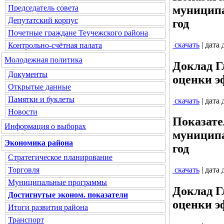
муниципа
Председатель совета
Депутатский корпус
год
Почетные граждане Теучежского района
скачать
| дата
Контрольно-счётная палата
Молодежная политика
Доклад Г
Документы
оценки э
Открытые данные
Памятки и буклеты
скачать
| дата
Новости
Показате
Информация о выборах
муниципа
Экономика района
год
Стратегическое планирование
Торговля
скачать
| дата
Муниципальные программы
Доклад Г
Достигнутые эконом. показатели
оценки э
Итоги развития района
Транспорт