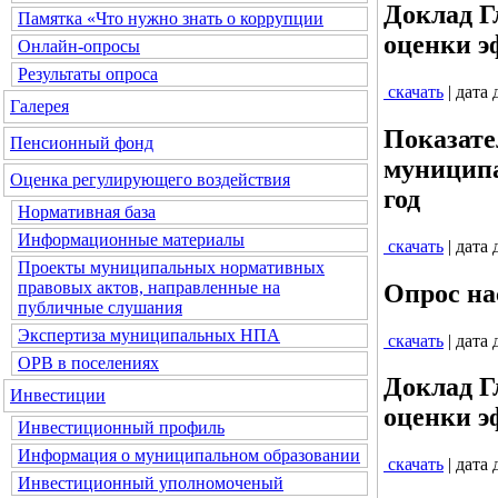
Доклад Г
Памятка «Что нужно знать о коррупции
оценки э
Онлайн-опросы
Результаты опроса
скачать
| дата
Галерея
Показате
Пенсионный фонд
муниципа
Оценка регулирующего воздействия
год
Нормативная база
Информационные материалы
скачать
| дата
Проекты муниципальных нормативных
правовых актов, направленные на
Опрос на
публичные слушания
Экспертиза муниципальных НПА
скачать
| дата
ОРВ в поселениях
Доклад Г
Инвестиции
оценки э
Инвестиционный профиль
Информация о муниципальном образовании
скачать
| дата
Инвестиционный уполномоченый