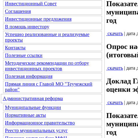
Показате
Инвестиционный Совет
муниципа
Соглашения
Инвестиционные предложения
год
В помощь инвестору
скачать
| дата
Успешно реализованные и реализуемые
проекты
Опрос на
Контакты
(итоговы
Полезные ссылки
Методические рекомендации по отбору
скачать
| дата
инвестиционных проектов
Полезная информация
Доклад Г
Прямая линия с Главой МО "Теучежский
оценки э
район"
Административная реформа
скачать
| дата
Муниципальные функции
Показате
Нормативные акты
муниципа
Информационное правительство
Реестр муниципальных услуг
год