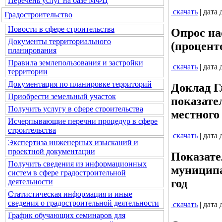
Перечень услуг на базе МФЦ
скачать
| дата
Градостроительство
Новости в сфере строительства
Опрос на
Документы территориального
(процент
планирования
Правила землепользования и застройки
скачать
| дата
территории
Документация по планировке территорий
Доклад Г
Приобрести земельный участок
показате
Получить услугу в сфере строительства
местного 
Исчерпывающие перечни процедур в сфере
строительства
скачать
| дата
Экспертиза инженерных изысканий и
проектной документации
Показате
Получить сведения из информационных
муниципа
систем в сфере градостроительной
год
деятельности
Статистическая информация и иные
сведения о градостроительной деятельности
скачать
| дата
График обучающих семинаров для