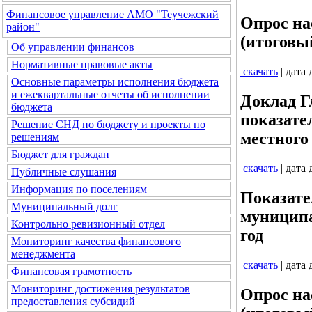
Финансовое управление АМО "Теучежский
Опрос на
район"
(итоговы
Об управлении финансов
Нормативные правовые акты
скачать
| дата
Основные параметры исполнения бюджета
и ежеквартальные отчеты об исполнении
Доклад Г
бюджета
показате
Решение СНД по бюджету и проекты по
местного 
решениям
Бюджет для граждан
скачать
| дата
Публичные слушания
Информация по поселениям
Показате
Муниципальный долг
муниципа
Контрольно ревизионный отдел
год
Мониторинг качества финансового
менеджмента
скачать
| дата
Финансовая грамотность
Мониторинг достижения результатов
Опрос на
предоставления субсидий