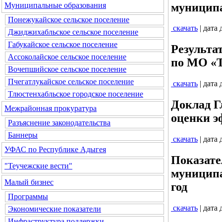
муниципа
Муниципальные образования
Понежукайское сельское поселение
скачать
| дата
Джиджихабльское сельское поселение
Габукайское сельское поселение
Результа
Ассоколайское сельское поселение
по МО «Т
Вочепшийское сельское поселение
Пчегатлукайское сельское поселение
скачать
| дата
Тлюстенхабльское городское поселение
Доклад Г
Межрайонная прокуратура
оценки э
Разъяснение законодательства
Баннеры
скачать
| дата
УФАС по Республике Адыгея
Показате
"Теучежские вести"
муниципа
Малый бизнес
год
Программы
скачать
| дата
Экономические показатели
Инфраструктура поддержки