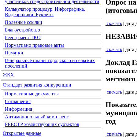
Опрос на
участников градостроительной деятельности
(итоговы
Калькулятор процедур. Инфографика.
Видеоролики. Буклеты
Полезные ссылки
скачать
| дата
Благоустройство
НЕЗАВИС
Реестр мест ТКО
Нормативно правовые акты
скачать
| дата
Памятки
Генеральные планы городского и сельских
Доклад Г
поселений
показате
ЖКХ
местного 
Стандарт развития конкуренции
скачать
| дата
Нормативные документы
Соглашения
Показате
Информация
муниципа
Антимонопольный комплаенс
год
РЕЕСТР хозяйствующих субъектов
Открытые данные
скачать
| дата