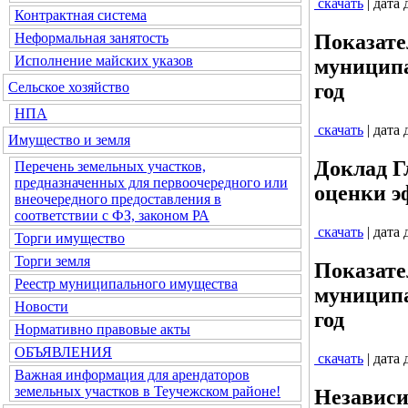
скачать
| дата
Контрактная система
Неформальная занятость
Показате
Исполнение майских указов
муниципа
Сельское хозяйство
год
НПА
скачать
| дата
Имущество и земля
Доклад Г
Перечень земельных участков,
предназначенных для первоочередного или
оценки э
внеочередного предоставления в
соответствии с ФЗ, законом РА
скачать
| дата
Торги имущество
Торги земля
Показате
Реестр муниципального имущества
муниципа
Новости
год
Нормативно правовые акты
ОБЪЯВЛЕНИЯ
скачать
| дата
Важная информация для арендаторов
земельных участков в Теучежском районе!
Независи