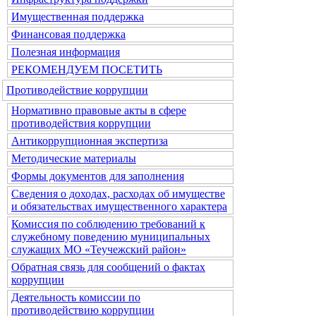
Имущественная поддержка
Финансовая поддержка
Полезная информация
РЕКОМЕНДУЕМ ПОСЕТИТЬ
Противодействие коррупции
Нормативно правовые акты в сфере
противодействия коррупции
Антикоррупционная экспертиза
Методические материалы
Формы документов для заполнения
Сведения о доходах, расходах об имуществе
и обязательствах имущественного характера
Комиссия по соблюдению требований к
служебному поведению муниципальных
служащих МО «Теучежский район»
Обратная связь для сообщений о фактах
коррупции
Деятельность комиссии по
противодействию коррупции