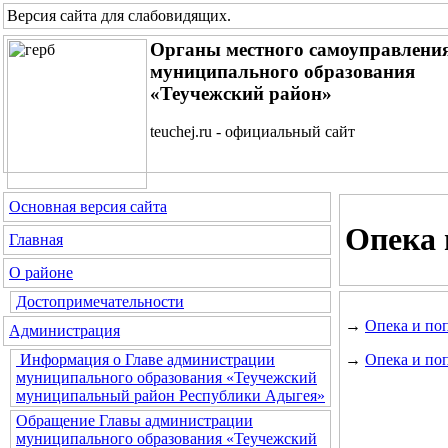
Версия сайта для слабовидящих
.
Органы местного самоуправлени
муниципального образования
«Теучежский район»
teuchej.ru - официальный сайт
Основная версия сайта
Опека 
Главная
О районе
Достопримечательности
→
Опека и по
Администрация
→
Опека и по
Информация о Главе администрации
муниципального образования «Теучежский
муниципальный район Республики Адыгея»
Обращение Главы администрации
муниципального образования «Теучежский