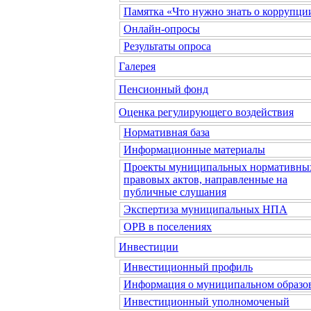
Памятка «Что нужно знать о коррупци
Онлайн-опросы
Результаты опроса
Галерея
Пенсионный фонд
Оценка регулирующего воздействия
Нормативная база
Информационные материалы
Проекты муниципальных нормативны
правовых актов, направленные на
публичные слушания
Экспертиза муниципальных НПА
ОРВ в поселениях
Инвестиции
Инвестиционный профиль
Информация о муниципальном образо
Инвестиционный уполномоченый