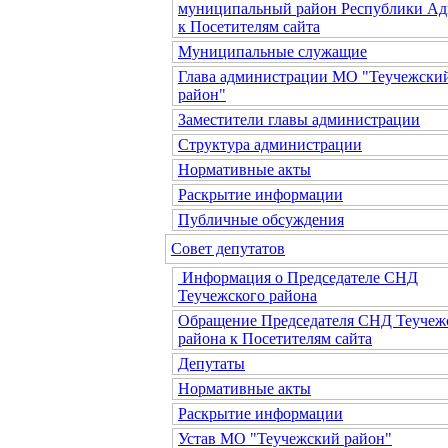
муниципальный район Республики Ад
к Посетителям сайта
Муниципальные служащие
Глава администрации МО "Теучежски
район"
Заместители главы администрации
Структура администрации
Нормативные акты
Раскрытие информации
Публичные обсуждения
Совет депутатов
Информация о Председателе СНД
Теучежского района
Обращение Председателя СНД Теучеж
района к Посетителям сайта
Депутаты
Нормативные акты
Раскрытие информации
Устав МО "Теучежский район"