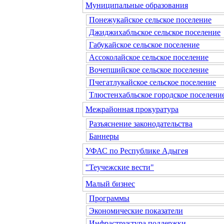
Муниципальные образования
Понежукайское сельское поселение
Джиджихабльское сельское поселение
Габукайское сельское поселение
Ассоколайское сельское поселение
Вочепшийское сельское поселение
Пчегатлукайское сельское поселение
Тлюстенхабльское городское поселени
Межрайонная прокуратура
Разъяснение законодательства
Баннеры
УФАС по Республике Адыгея
"Теучежские вести"
Малый бизнес
Программы
Экономические показатели
Инфраструктура поддержки