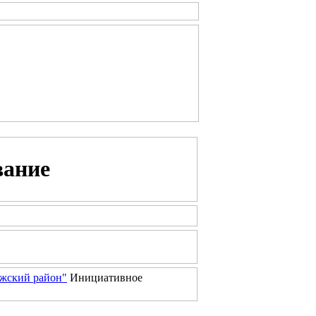
вание
жский район"
Инициативное