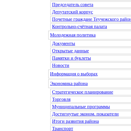
Председатель совета
Депутатский корпус
Почетные граждане Теучежского райо
Контрольно-счётная палата
Молодежная политика
Документы
Открытые данные
Памятки и буклеты
Новости
Информация о выборах
Экономика района
Стратегическое планирование
Торговля
Муниципальные программы
Достигнутые эконом. показатели
Итоги развития района
Транспорт