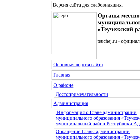
Версия сайта для слабовидящих
.
Органы местно
муниципальног
«Теучежский р
teuchej.ru - официа
Основная версия сайта
Главная
О районе
Достопримечательности
Администрация
Информация о Главе администрации
муниципального образования «Теучеж
муниципальный район Республики Ад
Обращение Главы администрации
муниципального образования «Теучеж