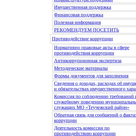
Имущественная поддержка
Финансовая поддержка
Полезная информация
РЕКОМЕНДУЕМ ПОСЕТИТЬ
Противодействие коррупции
Нормативно правовые акты в сфере
противодействия коррупции
Антикоррупционная экспертиза
Методические материалы
Формы документов для заполнения
Сведения о доходах, расходах об имущ
и обязательствах имущественного хара
Комиссия по соблюдению требований 
служебному поведению муниципальн
служащих МО «Теучежский район»
Обратная связь для сообщений о факта
коррупции
Деятельность комиссии по
противодействию коррупции