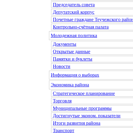
Председатель совета
Депутатский корпус
Почетные граждане Теучежского райо
Контрольно-счётная палата
Молодежная политика
Документы
Открытые данные
Памятки и буклеты
Новости
Информация о выборах
Экономика района
Стратегическое планирование
Торговля
Муниципальные программы
Достигнутые эконом. показатели
Итоги развития района
Транспорт