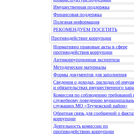
Имущественная поддержка
Финансовая поддержка
Полезная информация
РЕКОМЕНДУЕМ ПОСЕТИТЬ
Противодействие коррупции
Нормативно правовые акты в сфере
противодействия коррупции
Антикоррупционная экспертиза
Методические материалы
Формы документов для заполнения
Сведения о доходах, расходах об имущ
и обязательствах имущественного хара
Комиссия по соблюдению требований 
служебному поведению муниципальн
служащих МО «Теучежский район»
Обратная связь для сообщений о факта
коррупции
Деятельность комиссии по
противодействию коррупции