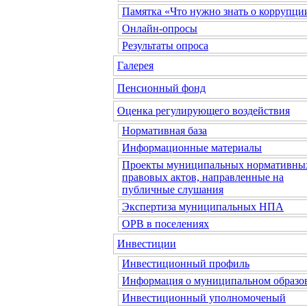
Памятка «Что нужно знать о коррупци
Онлайн-опросы
Результаты опроса
Галерея
Пенсионный фонд
Оценка регулирующего воздействия
Нормативная база
Информационные материалы
Проекты муниципальных нормативны
правовых актов, направленные на
публичные слушания
Экспертиза муниципальных НПА
ОРВ в поселениях
Инвестиции
Инвестиционный профиль
Информация о муниципальном образо
Инвестиционный уполномоченый