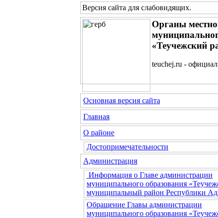
Версия сайта для слабовидящих
.
Органы местно
муниципальног
«Теучежский р
teuchej.ru - официа
Основная версия сайта
Главная
О районе
Достопримечательности
Администрация
Информация о Главе администрации
муниципального образования «Теучеж
муниципальный район Республики Ад
Обращение Главы администрации
муниципального образования «Теучеж