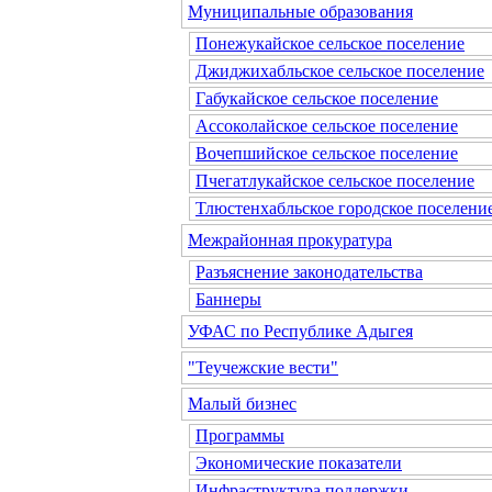
Муниципальные образования
Понежукайское сельское поселение
Джиджихабльское сельское поселение
Габукайское сельское поселение
Ассоколайское сельское поселение
Вочепшийское сельское поселение
Пчегатлукайское сельское поселение
Тлюстенхабльское городское поселени
Межрайонная прокуратура
Разъяснение законодательства
Баннеры
УФАС по Республике Адыгея
"Теучежские вести"
Малый бизнес
Программы
Экономические показатели
Инфраструктура поддержки