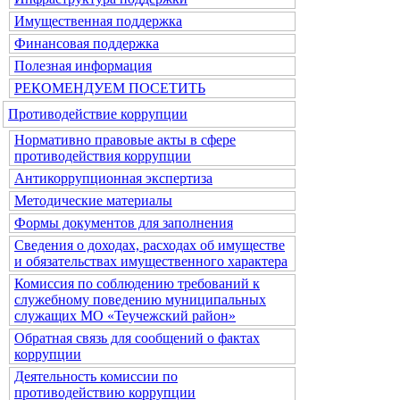
Имущественная поддержка
Финансовая поддержка
Полезная информация
РЕКОМЕНДУЕМ ПОСЕТИТЬ
Противодействие коррупции
Нормативно правовые акты в сфере
противодействия коррупции
Антикоррупционная экспертиза
Методические материалы
Формы документов для заполнения
Сведения о доходах, расходах об имуществе
и обязательствах имущественного характера
Комиссия по соблюдению требований к
служебному поведению муниципальных
служащих МО «Теучежский район»
Обратная связь для сообщений о фактах
коррупции
Деятельность комиссии по
противодействию коррупции