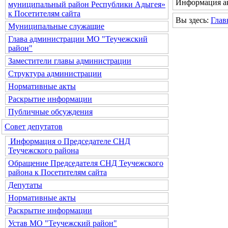
Информация ак
муниципальный район Республики Адыгея»
к Посетителям сайта
Вы здесь:
Глав
Муниципальные служащие
Глава администрации МО "Теучежский
район"
Заместители главы администрации
Структура администрации
Нормативные акты
Раскрытие информации
Публичные обсуждения
Совет депутатов
Информация о Председателе СНД
Теучежского района
Обращение Председателя СНД Теучежского
района к Посетителям сайта
Депутаты
Нормативные акты
Раскрытие информации
Устав МО "Теучежский район"