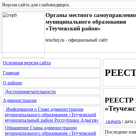
Версия сайта для слабовидящих
.
Органы местного самоуправлени
муниципального образования
«Теучежский район»
teuchej.ru - официальный сайт
Основная версия сайта
РЕЕСТР
Главная
О районе
Достопримечательности
РЕЕСТР х
Администрация
«Теучежс
Информация о Главе администрации
муниципального образования «Теучежский
муниципальный район Республики Адыгея»
скачать
| дата
Обращение Главы администрации
Последние изм
муниципального образования «Теучежский