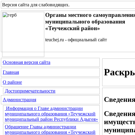
Версия сайта для слабовидящих
.
Органы местного самоуправлени
муниципального образования
«Теучежский район»
teuchej.ru - официальный сайт
Основная версия сайта
Раскр
Главная
О районе
Достопримечательности
Сведения
Администрация
Информация о Главе администрации
Сведения
муниципального образования «Теучежский
муниципальный район Республики Адыгея»
имуществ
Обращение Главы администрации
муниципа
муниципального образования «Теучежский