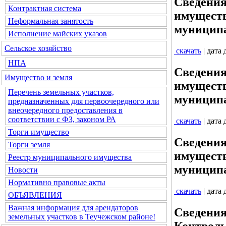
Сведения
Контрактная система
имуществ
Неформальная занятость
муниципа
Исполнение майских указов
Сельское хозяйство
скачать
| дата
НПА
Сведения
Имущество и земля
имуществ
Перечень земельных участков,
муниципа
предназначенных для первоочередного или
внеочередного предоставления в
соответствии с ФЗ, законом РА
скачать
| дата
Торги имущество
Сведения
Торги земля
имуществ
Реестр муниципального имущества
муниципа
Новости
Нормативно правовые акты
скачать
| дата
ОБЪЯВЛЕНИЯ
Важная информация для арендаторов
Сведения
земельных участков в Теучежском районе!
Контроль