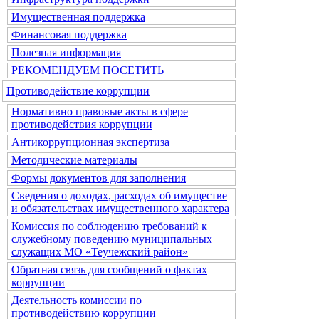
Имущественная поддержка
Финансовая поддержка
Полезная информация
РЕКОМЕНДУЕМ ПОСЕТИТЬ
Противодействие коррупции
Нормативно правовые акты в сфере
противодействия коррупции
Антикоррупционная экспертиза
Методические материалы
Формы документов для заполнения
Сведения о доходах, расходах об имуществе
и обязательствах имущественного характера
Комиссия по соблюдению требований к
служебному поведению муниципальных
служащих МО «Теучежский район»
Обратная связь для сообщений о фактах
коррупции
Деятельность комиссии по
противодействию коррупции