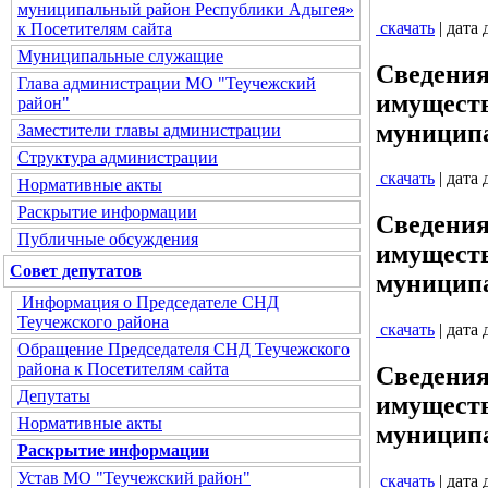
муниципальный район Республики Адыгея»
скачать
| дата
к Посетителям сайта
Муниципальные служащие
Сведения
Глава администрации МО "Теучежский
имуществ
район"
муниципа
Заместители главы администрации
Структура администрации
скачать
| дата
Нормативные акты
Раскрытие информации
Сведения
Публичные обсуждения
имуществ
Совет депутатов
муниципа
Информация о Председателе СНД
Теучежского района
скачать
| дата
Обращение Председателя СНД Теучежского
района к Посетителям сайта
Сведения
Депутаты
имуществ
Нормативные акты
муниципа
Раскрытие информации
Устав МО "Теучежский район"
скачать
| дата