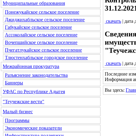
Муниципальные образования
31.12.2021
Понежукайское сельское поселение
Джиджихабльское сельское поселение
скачать
| дата
Габукайское сельское поселение
Сведения
Ассоколайское сельское поселение
имуществ
Вочепшийское сельское поселение
"Теучежск
Пчегатлукайское сельское поселение
Тлюстенхабльское городское поселение
скачать
| дата
Межрайонная прокуратура
Последние изм
Разъяснение законодательства
Информация ак
Баннеры
Вы здесь:
Глав
УФАС по Республике Адыгея
"Теучежские вести"
Малый бизнес
Программы
Экономические показатели
Инфраструктура поддержки