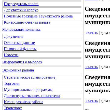
Председатель совета
Сведения
Депутатский корпус
имуществ
Почетные граждане Теучежского района
муниципа
Контрольно-счётная палата
Молодежная политика
скачать
| дата
Документы
Сведения
Открытые данные
имуществ
Памятки и буклеты
Новости
муниципа
Информация о выборах
скачать
| дата
Экономика района
Сведения
Стратегическое планирование
имуществ
Торговля
муниципа
Муниципальные программы
Достигнутые эконом. показатели
скачать
| дата
Итоги развития района
Транспорт