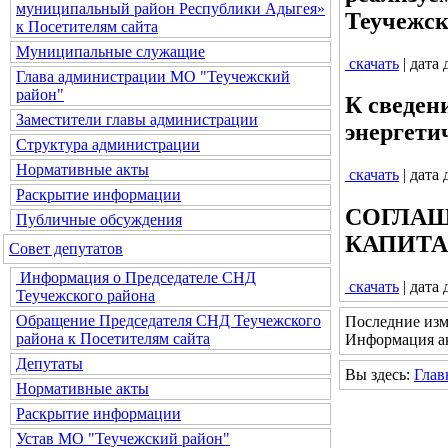
муниципальный район Республики Адыгея»
Теучежск
к Посетителям сайта
Муниципальные служащие
скачать
| дата
Глава администрации МО "Теучежский
район"
К сведен
Заместители главы администрации
энергети
Структура администрации
Нормативные акты
скачать
| дата
Раскрытие информации
СОГЛАШ
Публичные обсуждения
КАПИТ
Совет депутатов
Информация о Председателе СНД
скачать
| дата
Теучежского района
Обращение Председателя СНД Теучежского
Последние изм
района к Посетителям сайта
Информация ак
Депутаты
Вы здесь:
Глав
Нормативные акты
Раскрытие информации
Устав МО "Теучежский район"