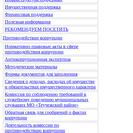
Имущественная поддержка
Финансовая поддержка
Полезная информация
РЕКОМЕНДУЕМ ПОСЕТИТЬ
Противодействие коррупции
Нормативно правовые акты в сфере
противодействия коррупции
Антикоррупционная экспертиза
Методические материалы
Формы документов для заполнения
Сведения о доходах, расходах об имуществе
и обязательствах имущественного характера
Комиссия по соблюдению требований к
служебному поведению муниципальных
служащих МО «Теучежский район»
Обратная связь для сообщений о фактах
коррупции
Деятельность комиссии по
противодействию коррупции