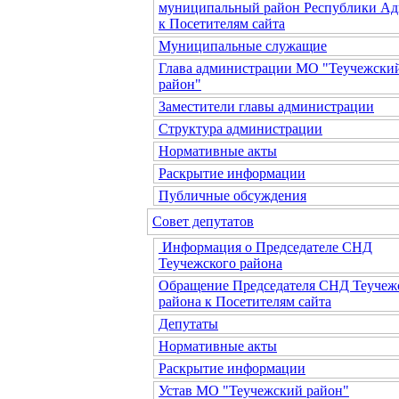
муниципальный район Республики Ад
к Посетителям сайта
Муниципальные служащие
Глава администрации МО "Теучежски
район"
Заместители главы администрации
Структура администрации
Нормативные акты
Раскрытие информации
Публичные обсуждения
Совет депутатов
Информация о Председателе СНД
Теучежского района
Обращение Председателя СНД Теучеж
района к Посетителям сайта
Депутаты
Нормативные акты
Раскрытие информации
Устав МО "Теучежский район"