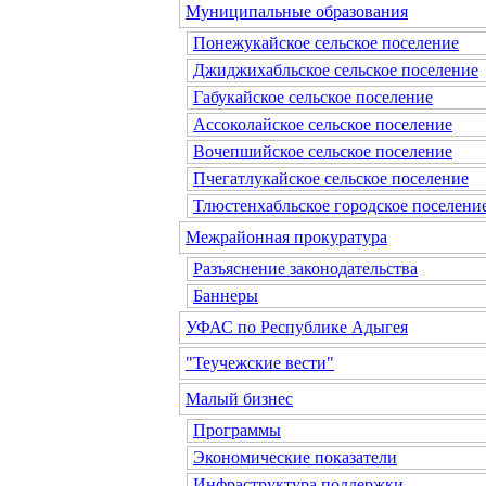
Муниципальные образования
Понежукайское сельское поселение
Джиджихабльское сельское поселение
Габукайское сельское поселение
Ассоколайское сельское поселение
Вочепшийское сельское поселение
Пчегатлукайское сельское поселение
Тлюстенхабльское городское поселени
Межрайонная прокуратура
Разъяснение законодательства
Баннеры
УФАС по Республике Адыгея
"Теучежские вести"
Малый бизнес
Программы
Экономические показатели
Инфраструктура поддержки