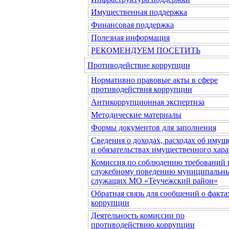
Имущественная поддержка
Финансовая поддержка
Полезная информация
РЕКОМЕНДУЕМ ПОСЕТИТЬ
Противодействие коррупции
Нормативно правовые акты в сфере
противодействия коррупции
Антикоррупционная экспертиза
Методические материалы
Формы документов для заполнения
Сведения о доходах, расходах об имущ
и обязательствах имущественного хара
Комиссия по соблюдению требований 
служебному поведению муниципальн
служащих МО «Теучежский район»
Обратная связь для сообщений о факта
коррупции
Деятельность комиссии по
противодействию коррупции