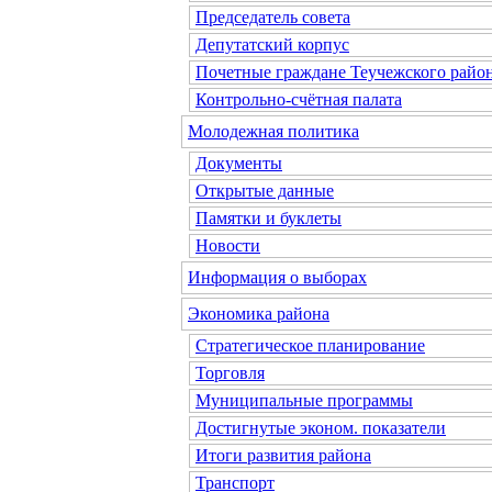
Председатель совета
Депутатский корпус
Почетные граждане Теучежского райо
Контрольно-счётная палата
Молодежная политика
Документы
Открытые данные
Памятки и буклеты
Новости
Информация о выборах
Экономика района
Стратегическое планирование
Торговля
Муниципальные программы
Достигнутые эконом. показатели
Итоги развития района
Транспорт