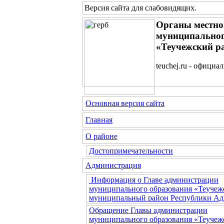
Версия сайта для слабовидящих
.
Органы местно
муниципальног
«Теучежский р
teuchej.ru - официа
Основная версия сайта
Главная
О районе
Достопримечательности
Администрация
Информация о Главе администрации
муниципального образования «Теучеж
муниципальный район Республики Ад
Обращение Главы администрации
муниципального образования «Теучеж