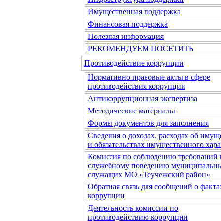
Имущественная поддержка
Финансовая поддержка
Полезная информация
РЕКОМЕНДУЕМ ПОСЕТИТЬ
Противодействие коррупции
Нормативно правовые акты в сфере
противодействия коррупции
Антикоррупционная экспертиза
Методические материалы
Формы документов для заполнения
Сведения о доходах, расходах об имущ
и обязательствах имущественного хара
Комиссия по соблюдению требований 
служебному поведению муниципальн
служащих МО «Теучежский район»
Обратная связь для сообщений о факта
коррупции
Деятельность комиссии по
противодействию коррупции