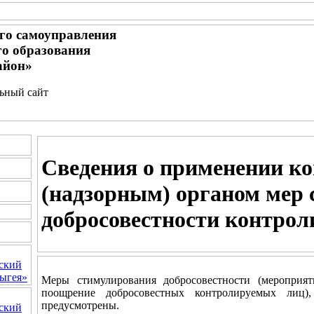
го самоуправления
о образования
айон»
льный сайт
Сведения о применении к
(надзорным) органом мер
добросовестности контро
ский
ыгея»
Меры стимулирования добросовестности (мероприят
поощрение добросовестных контролируемых лиц)
предусмотрены.
ский