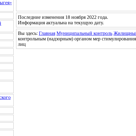
ыгея»
Последние изменения 18 ноября 2022 года.
Информация актуальна на текущую дату.
й
Вы здесь:
Главная
Муниципальный контроль
Жилищный
контрольным (надзорным) органом мер стимулирования
лиц
ского