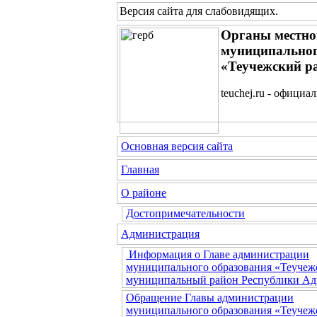
Версия сайта для слабовидящих
.
Органы местно
муниципальног
«Теучежский р
teuchej.ru - официа
Основная версия сайта
Главная
О районе
Достопримечательности
Администрация
Информация о Главе администрации
муниципального образования «Теучеж
муниципальный район Республики Ад
Обращение Главы администрации
муниципального образования «Теучеж