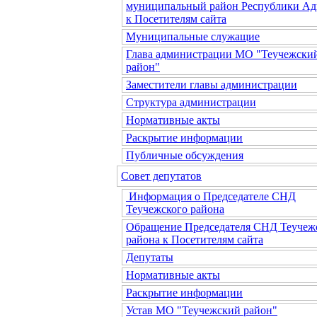
муниципальный район Республики Ад
к Посетителям сайта
Муниципальные служащие
Глава администрации МО "Теучежски
район"
Заместители главы администрации
Структура администрации
Нормативные акты
Раскрытие информации
Публичные обсуждения
Совет депутатов
Информация о Председателе СНД
Теучежского района
Обращение Председателя СНД Теучеж
района к Посетителям сайта
Депутаты
Нормативные акты
Раскрытие информации
Устав МО "Теучежский район"