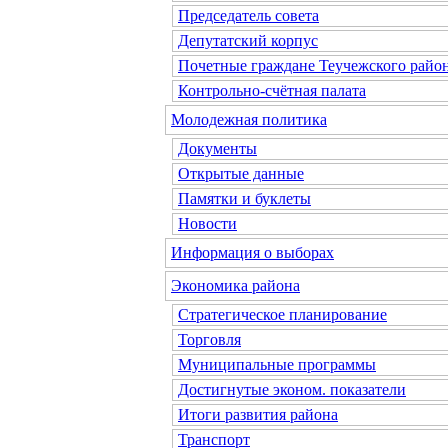
Председатель совета
Депутатский корпус
Почетные граждане Теучежского райо
Контрольно-счётная палата
Молодежная политика
Документы
Открытые данные
Памятки и буклеты
Новости
Информация о выборах
Экономика района
Стратегическое планирование
Торговля
Муниципальные программы
Достигнутые эконом. показатели
Итоги развития района
Транспорт