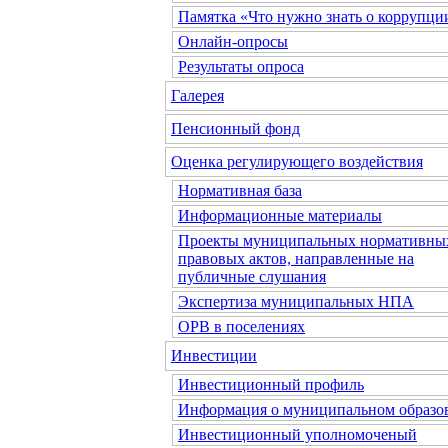
Памятка «Что нужно знать о коррупци
Онлайн-опросы
Результаты опроса
Галерея
Пенсионный фонд
Оценка регулирующего воздействия
Нормативная база
Информационные материалы
Проекты муниципальных нормативны
правовых актов, направленные на
публичные слушания
Экспертиза муниципальных НПА
ОРВ в поселениях
Инвестиции
Инвестиционный профиль
Информация о муниципальном образо
Инвестиционный уполномоченый