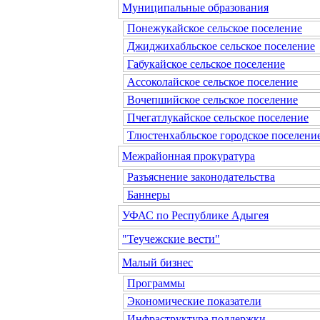
Муниципальные образования
Понежукайское сельское поселение
Джиджихабльское сельское поселение
Габукайское сельское поселение
Ассоколайское сельское поселение
Вочепшийское сельское поселение
Пчегатлукайское сельское поселение
Тлюстенхабльское городское поселени
Межрайонная прокуратура
Разъяснение законодательства
Баннеры
УФАС по Республике Адыгея
"Теучежские вести"
Малый бизнес
Программы
Экономические показатели
Инфраструктура поддержки