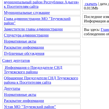
муниципальный район Республики Адыгея»
скачать
| дата
к Посетителям сайта
0.013Mb
Муниципальные служащие
Последние изм
Глава администрации МО "Теучежский
Информация ак
район"
Заместители главы администрации
Вы здесь:
Глав
соблюдению об
Структура администрации
Нормативные акты
Раскрытие информации
Публичные обсуждения
Совет депутатов
Информация о Председателе СНД
Теучежского района
Обращение Председателя СНД Теучежского
района к Посетителям сайта
Депутаты
Нормативные акты
Раскрытие информации
Устав МО "Теучежский район"