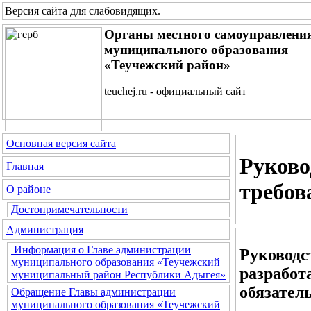
Версия сайта для слабовидящих
.
Органы местного самоуправлени
муниципального образования
«Теучежский район»
teuchej.ru - официальный сайт
Основная версия сайта
Руково
Главная
требов
О районе
Достопримечательности
Администрация
Информация о Главе администрации
Руководс
муниципального образования «Теучежский
разработ
муниципальный район Республики Адыгея»
обязател
Обращение Главы администрации
муниципального образования «Теучежский