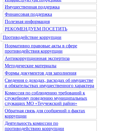
Имущественная поддержка
Финансовая поддержка
Полезная информация
РЕКОМЕНДУЕМ ПОСЕТИТЬ
Противодействие коррупции
Нормативно правовые акты в сфере
противодействия коррупции
Антикоррупционная экспертиза
Методические материалы
Формы документов для заполнения
Сведения о доходах, расходах об имуществе
и обязательствах имущественного характера
Комиссия по соблюдению требований к
служебному поведению муниципальных
служащих МО «Теучежский район»
Обратная связь для сообщений о фактах
коррупции
Деятельность комиссии по
противодействию коррупции