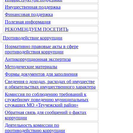
Имущественная поддержка
Финансовая поддержка
Полезная информация
РЕКОМЕНДУЕМ ПОСЕТИТЬ
Противодействие коррупции
Нормативно правовые акты в сфере
противодействия коррупции
Антикоррупционная экспертиза
Методические материалы
Формы документов для заполнения
Сведения о доходах, расходах об имуществе
и обязательствах имущественного характера
Комиссия по соблюдению требований к
служебному поведению муниципальных
служащих МО «Теучежский район»
Обратная связь для сообщений о фактах
коррупции
Деятельность комиссии по
противодействию коррупции