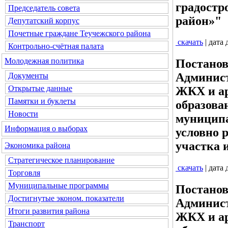
градостр
Председатель совета
район»"
Депутатский корпус
Почетные граждане Теучежского района
скачать
| дата
Контрольно-счётная палата
Молодежная политика
Постанов
Админист
Документы
Открытые данные
ЖКХ и а
Памятки и буклеты
образова
Новости
муниципа
Информация о выборах
условно 
участка 
Экономика района
Стратегическое планирование
скачать
| дата
Торговля
Муниципальные программы
Постанов
Достигнутые эконом. показатели
Админист
Итоги развития района
ЖКХ и а
Транспорт