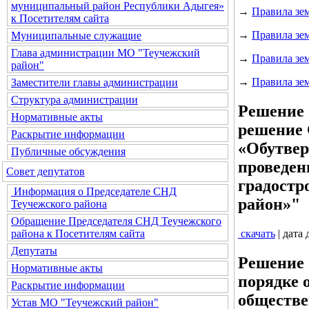
муниципальный район Республики Адыгея»
→
Правила зем
к Посетителям сайта
→
Правила зе
Муниципальные служащие
Глава администрации МО "Теучежский
→
Правила зем
район"
→
Правила зем
Заместители главы администрации
Структура администрации
Решение 
Нормативные акты
решение 
Раскрытие информации
«Обутвер
Публичные обсуждения
проведен
Совет депутатов
градостр
Информация о Председателе СНД
район»"
Теучежского района
Обращение Председателя СНД Теучежского
скачать
| дата
района к Посетителям сайта
Депутаты
Решение 
Нормативные акты
порядке 
Раскрытие информации
обществе
Устав МО "Теучежский район"