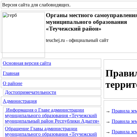
Версия сайта для слабовидящих
.
Органы местного самоуправлени
муниципального образования
«Теучежский район»
teuchej.ru - официальный сайт
Основная версия сайта
Правил
Главная
террит
О районе
Достопримечательности
Администрация
Информация о Главе администрации
→
Правила зе
муниципального образования «Теучежский
муниципальный район Республики Адыгея»
→
Правила зем
Обращение Главы администрации
→
Правила зе
муниципального образования «Теучежский