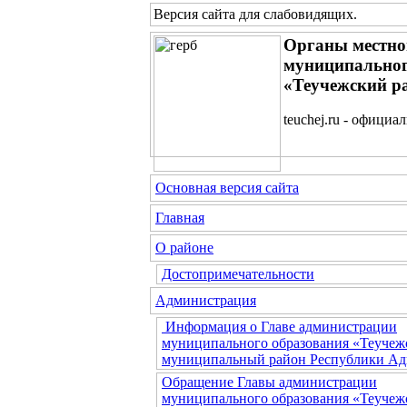
Версия сайта для слабовидящих
.
Органы местно
муниципальног
«Теучежский р
teuchej.ru - официа
Основная версия сайта
Главная
О районе
Достопримечательности
Администрация
Информация о Главе администрации
муниципального образования «Теучеж
муниципальный район Республики Ад
Обращение Главы администрации
муниципального образования «Теучеж