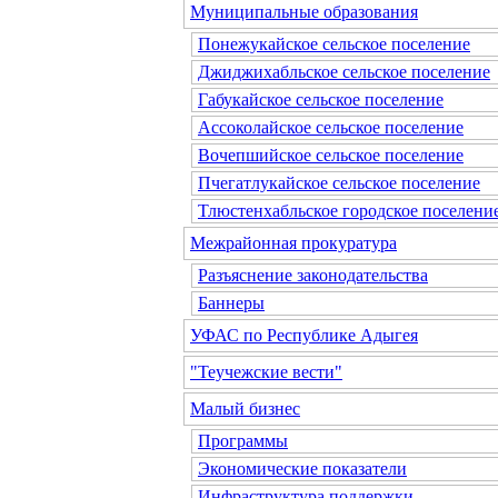
Муниципальные образования
Понежукайское сельское поселение
Джиджихабльское сельское поселение
Габукайское сельское поселение
Ассоколайское сельское поселение
Вочепшийское сельское поселение
Пчегатлукайское сельское поселение
Тлюстенхабльское городское поселени
Межрайонная прокуратура
Разъяснение законодательства
Баннеры
УФАС по Республике Адыгея
"Теучежские вести"
Малый бизнес
Программы
Экономические показатели
Инфраструктура поддержки