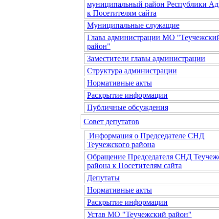
муниципальный район Республики Ад
к Посетителям сайта
Муниципальные служащие
Глава администрации МО "Теучежски
район"
Заместители главы администрации
Структура администрации
Нормативные акты
Раскрытие информации
Публичные обсуждения
Совет депутатов
Информация о Председателе СНД
Теучежского района
Обращение Председателя СНД Теучеж
района к Посетителям сайта
Депутаты
Нормативные акты
Раскрытие информации
Устав МО "Теучежский район"