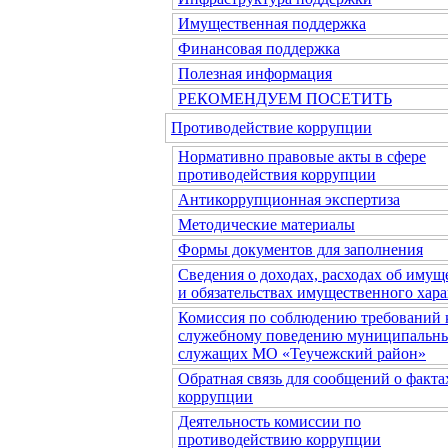
Имущественная поддержка
Финансовая поддержка
Полезная информация
РЕКОМЕНДУЕМ ПОСЕТИТЬ
Противодействие коррупции
Нормативно правовые акты в сфере
противодействия коррупции
Антикоррупционная экспертиза
Методические материалы
Формы документов для заполнения
Сведения о доходах, расходах об имущ
и обязательствах имущественного хара
Комиссия по соблюдению требований 
служебному поведению муниципальн
служащих МО «Теучежский район»
Обратная связь для сообщений о факта
коррупции
Деятельность комиссии по
противодействию коррупции