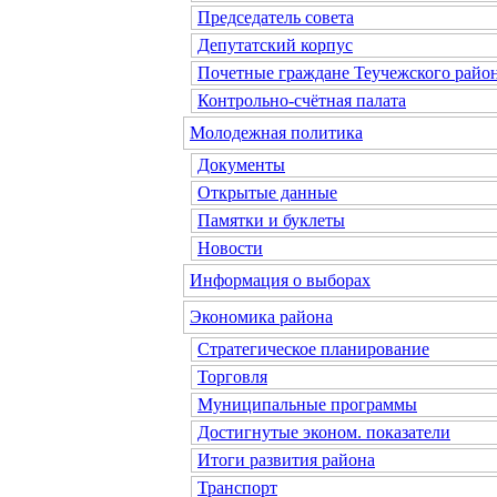
Председатель совета
Депутатский корпус
Почетные граждане Теучежского райо
Контрольно-счётная палата
Молодежная политика
Документы
Открытые данные
Памятки и буклеты
Новости
Информация о выборах
Экономика района
Стратегическое планирование
Торговля
Муниципальные программы
Достигнутые эконом. показатели
Итоги развития района
Транспорт