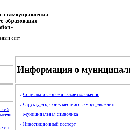
го самоуправления
о образования
айон»
льный сайт
Информация о муниципал
→
Социально-экономическое положение
→
Структура органов местного самоуправления
ский
→
Муниципальная символика
ыгея»
→
Инвестиционный паспорт
ский