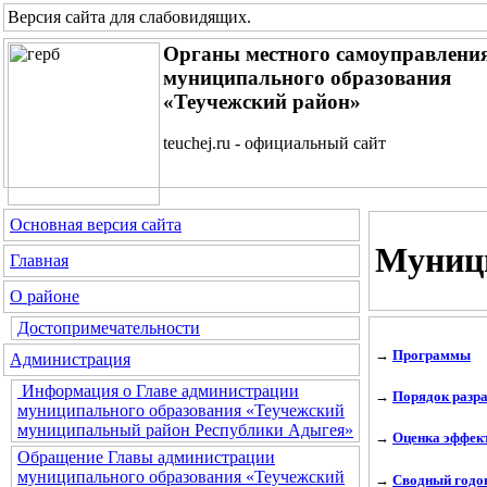
Версия сайта для слабовидящих
.
Органы местного самоуправлени
муниципального образования
«Теучежский район»
teuchej.ru - официальный сайт
Основная версия сайта
Муниц
Главная
О районе
Достопримечательности
→
Программы
Администрация
Информация о Главе администрации
→
Порядок разр
муниципального образования «Теучежский
муниципальный район Республики Адыгея»
→
Оценка эффек
Обращение Главы администрации
муниципального образования «Теучежский
→
Сводный годо