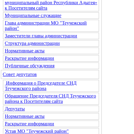
муниципальный район Республики Адыгея»
к Посетителям сайта
Муниципальные служащие
Глава администрации МО "Теучежский
район"
Заместители главы администрации
Структура администрации
Нормативные акты
Раскрытие информации
Публичные обсуждения
Совет депутатов
Информация о Председателе СНД
Теучежского района
Обращение Председателя СНД Теучежского
района к Посетителям сайта
Депутаты
Нормативные акты
Раскрытие информации
Устав МО "Теучежский район"