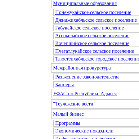
Муниципальные образования
Понежукайское сельское поселение
Джиджихабльское сельское поселение
Габукайское сельское поселение
Ассоколайское сельское поселение
Вочепшийское сельское поселение
Пчегатлукайское сельское поселение
Тлюстенхабльское городское поселени
Межрайонная прокуратура
Разъяснение законодательства
Баннеры
УФАС по Республике Адыгея
"Теучежские вести"
Малый бизнес
Программы
Экономические показатели
Инфраструктура поддержки