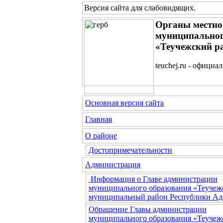
Версия сайта для слабовидящих
.
Органы местно
муниципальног
«Теучежский р
teuchej.ru - официа
Основная версия сайта
Главная
О районе
Достопримечательности
Администрация
Информация о Главе администрации
муниципального образования «Теучеж
муниципальный район Республики Ад
Обращение Главы администрации
муниципального образования «Теучеж