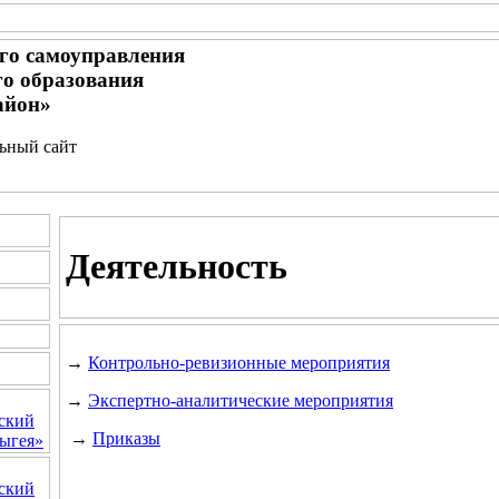
го самоуправления
о образования
айон»
льный сайт
Деятельность
→
Контрольно-ревизионные мероприятия
→
Экспертно-аналитические мероприятия
ский
→
Приказы
ыгея»
ский