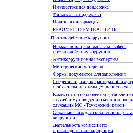
Имущественная поддержка
Финансовая поддержка
Полезная информация
РЕКОМЕНДУЕМ ПОСЕТИТЬ
Противодействие коррупции
Нормативно правовые акты в сфере
противодействия коррупции
Антикоррупционная экспертиза
Методические материалы
Формы документов для заполнения
Сведения о доходах, расходах об имущ
и обязательствах имущественного хара
Комиссия по соблюдению требований 
служебному поведению муниципальн
служащих МО «Теучежский район»
Обратная связь для сообщений о факта
коррупции
Деятельность комиссии по
противодействию коррупции