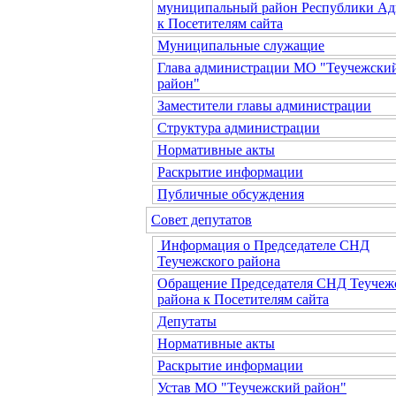
муниципальный район Республики Ад
к Посетителям сайта
Муниципальные служащие
Глава администрации МО "Теучежски
район"
Заместители главы администрации
Структура администрации
Нормативные акты
Раскрытие информации
Публичные обсуждения
Совет депутатов
Информация о Председателе СНД
Теучежского района
Обращение Председателя СНД Теучеж
района к Посетителям сайта
Депутаты
Нормативные акты
Раскрытие информации
Устав МО "Теучежский район"