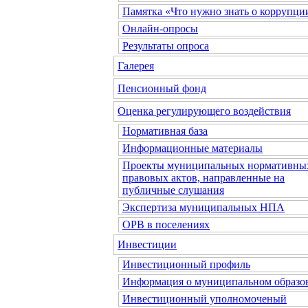
Памятка «Что нужно знать о коррупци
Онлайн-опросы
Результаты опроса
Галерея
Пенсионный фонд
Оценка регулирующего воздействия
Нормативная база
Информационные материалы
Проекты муниципальных нормативны
правовых актов, направленные на
публичные слушания
Экспертиза муниципальных НПА
ОРВ в поселениях
Инвестиции
Инвестиционный профиль
Информация о муниципальном образо
Инвестиционный уполномоченый