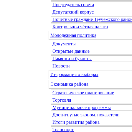
Председатель совета
Депутатский корпус
Почетные граждане Теучежского райо
Контрольно-счётная палата
Молодежная политика
Документы
Открытые данные
Памятки и буклеты
Новости
Информация о выборах
Экономика района
Стратегическое планирование
Торговля
Муниципальные программы
Достигнутые эконом. показатели
Итоги развития района
Транспорт