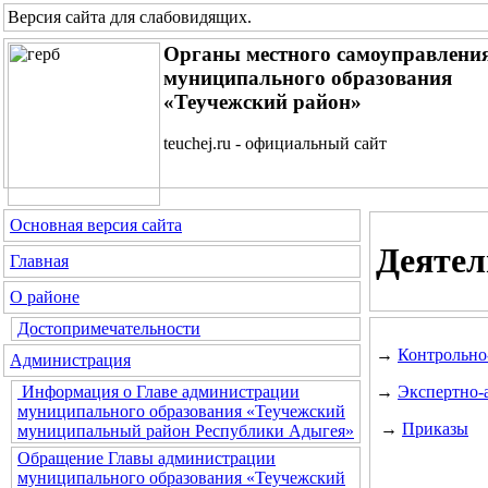
Версия сайта для слабовидящих
.
Органы местного самоуправлени
муниципального образования
«Теучежский район»
teuchej.ru - официальный сайт
Основная версия сайта
Деятел
Главная
О районе
Достопримечательности
→
Контрольно
Администрация
→
Экспертно-
Информация о Главе администрации
муниципального образования «Теучежский
→
Приказы
муниципальный район Республики Адыгея»
Обращение Главы администрации
муниципального образования «Теучежский