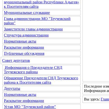
муниципальный район Республики Адыгея»
к Посетителям сайта
Муниципальные служащие
Глава администрации МО "Теучежский
район"
Заместители главы администрации
Структура администрации
Нормативные акты
Раскрытие информации
Публичные обсуждения
Совет депутатов
Информация о Председателе СНД
Теучежского района
Обращение Председателя СНД Теучежского
района к Посетителям сайта
Последние изме
Депутаты
Информация ак
Нормативные акты
Вы здесь:
Глав
Раскрытие информации
Устав МО "Теучежский район"