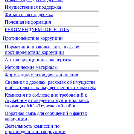
Имущественная поддержка
Финансовая поддержка
Полезная информация
РЕКОМЕНДУЕМ ПОСЕТИТЬ
Противодействие коррупции
Нормативно правовые акты в сфере
противодействия коррупции
Антикоррупционная экспертиза
Методические материалы
Формы документов для заполнения
Сведения о доходах, расходах об имуществе
и обязательствах имущественного характера
Комиссия по соблюдению требований к
служебному поведению муниципальных
служащих МО «Теучежский район»
Обратная связь для сообщений о фактах
коррупции
Деятельность комиссии по
противодействию коррупции