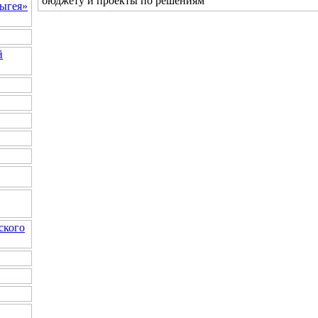
бюджету и проекты по решениям
ыгея»
й
ского