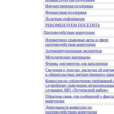
Имущественная поддержка
Финансовая поддержка
Полезная информация
РЕКОМЕНДУЕМ ПОСЕТИТЬ
Противодействие коррупции
Нормативно правовые акты в сфере
противодействия коррупции
Антикоррупционная экспертиза
Методические материалы
Формы документов для заполнения
Сведения о доходах, расходах об имущ
и обязательствах имущественного хара
Комиссия по соблюдению требований 
служебному поведению муниципальн
служащих МО «Теучежский район»
Обратная связь для сообщений о факта
коррупции
Деятельность комиссии по
противодействию коррупции