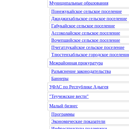
Муниципальные образования
Понежукайское сельское поселение
Джиджихабльское сельское поселение
Габукайское сельское поселение
Ассоколайское сельское поселение
Вочепшийское сельское поселение
Пчегатлукайское сельское поселение
Тлюстенхабльское городское поселени
Межрайонная прокуратура
Разъяснение законодательства
Баннеры
УФАС по Республике Адыгея
"Теучежские вести"
Малый бизнес
Программы
Экономические показатели
Инфраструктура поддержки