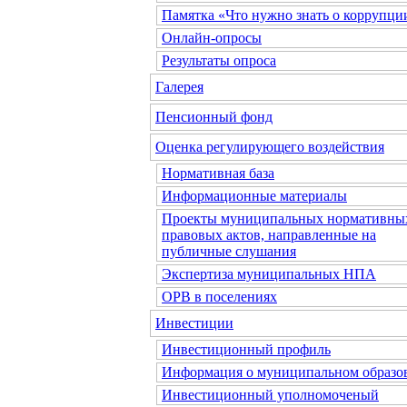
Памятка «Что нужно знать о коррупци
Онлайн-опросы
Результаты опроса
Галерея
Пенсионный фонд
Оценка регулирующего воздействия
Нормативная база
Информационные материалы
Проекты муниципальных нормативны
правовых актов, направленные на
публичные слушания
Экспертиза муниципальных НПА
ОРВ в поселениях
Инвестиции
Инвестиционный профиль
Информация о муниципальном образо
Инвестиционный уполномоченый