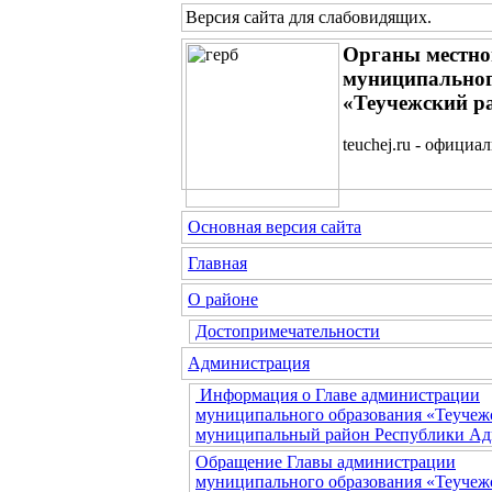
Версия сайта для слабовидящих
.
Органы местно
муниципальног
«Теучежский р
teuchej.ru - официа
Основная версия сайта
Главная
О районе
Достопримечательности
Администрация
Информация о Главе администрации
муниципального образования «Теучеж
муниципальный район Республики Ад
Обращение Главы администрации
муниципального образования «Теучеж