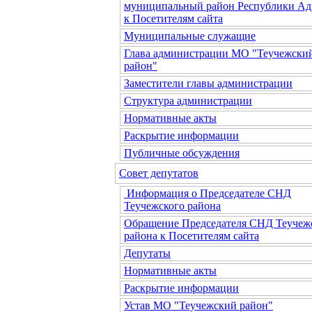
муниципальный район Республики Ад
к Посетителям сайта
Муниципальные служащие
Глава администрации МО "Теучежски
район"
Заместители главы администрации
Структура администрации
Нормативные акты
Раскрытие информации
Публичные обсуждения
Совет депутатов
Информация о Председателе СНД
Теучежского района
Обращение Председателя СНД Теучеж
района к Посетителям сайта
Депутаты
Нормативные акты
Раскрытие информации
Устав МО "Теучежский район"