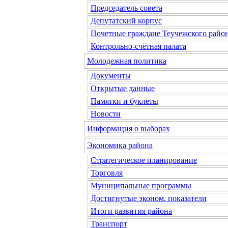
Председатель совета
Депутатский корпус
Почетные граждане Теучежского райо
Контрольно-счётная палата
Молодежная политика
Документы
Открытые данные
Памятки и буклеты
Новости
Информация о выборах
Экономика района
Стратегическое планирование
Торговля
Муниципальные программы
Достигнутые эконом. показатели
Итоги развития района
Транспорт