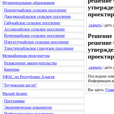
решение 
Муниципальные образования
утвержде
Понежукайское сельское поселение
проекти
Джиджихабльское сельское поселение
Габукайское сельское поселение
скачать
| дата
Ассоколайское сельское поселение
Решение 
Вочепшийское сельское поселение
решение 
Пчегатлукайское сельское поселение
Тлюстенхабльское городское поселение
утвержде
проектир
Межрайонная прокуратура
Разъяснение законодательства
скачать
| дата
Баннеры
Последние изм
УФАС по Республике Адыгея
Информация ак
"Теучежские вести"
Вы здесь:
Глав
Малый бизнес
Программы
Экономические показатели
Инфраструктура поддержки