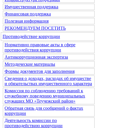
Имущественная поддержка
Финансовая поддержка
Полезная информация
РЕКОМЕНДУЕМ ПОСЕТИТЬ
Противодействие коррупции
Нормативно правовые акты в сфере
противодействия коррупции
Антикоррупционная экспертиза
Методические материалы
Формы документов для заполнения
Сведения о доходах, расходах об имуществе
и обязательствах имущественного характера
Комиссия по соблюдению требований к
служебному поведению муниципальных
служащих МО «Теучежский район»
Обратная связь для сообщений о фактах
коррупции
Деятельность комиссии по
противодействию коррупции