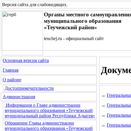
Версия сайта для слабовидящих
.
Органы местного самоуправлени
муниципального образования
«Теучежский район»
teuchej.ru - официальный сайт
Основная версия сайта
Докуме
Главная
О районе
Достопримечательности
→
Генеральны
Администрация
→
Генеральны
Информация о Главе администрации
муниципального образования «Теучежский
→
Генеральны
муниципальный район Республики Адыгея»
Обращение Главы администрации
→
Генеральный
муниципального образования «Теучежский