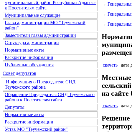
муниципальный район Республики Адыгея»
→
Генеральны
к Посетителям сайта
→
Генеральны
Муниципальные служащие
Глава администрации МО "Теучежский
→
Генеральны
район"
Норматив
Заместители главы администрации
Структура администрации
муниципа
Нормативные акты
размещен
Раскрытие информации
Публичные обсуждения
скачать
| дата
Совет депутатов
Местные 
Информация о Председателе СНД
сельский
Теучежского района
на сайте 
Обращение Председателя СНД Теучежского
района к Посетителям сайта
скачать
| дата
Депутаты
Нормативные акты
Решение 
Раскрытие информации
территор
Устав МО "Теучежский район"