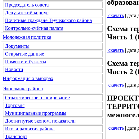
образова
Председатель совета
Депутатский корпус
скачать
| дата
Почетные граждане Теучежского района
Схема те
Контрольно-счётная палата
Часть 1 (
Молодежная политика
Документы
скачать
| дата
Открытые данные
Памятки и буклеты
Схема те
Новости
Часть 2 (
Информация о выборах
скачать
| дата
Экономика района
ПРОЕКТ
Стратегическое планирование
ТЕРРИТ
Торговля
Муниципальные программы
межпосел
Достигнутые эконом. показатели
скачать
| дата
Итоги развития района
Транспорт