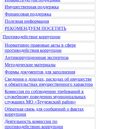
Имущественная поддержка
Финансовая поддержка
Полезная информация
РЕКОМЕНДУЕМ ПОСЕТИТЬ
Противодействие коррупции
Нормативно правовые акты в сфере
противодействия коррупции
Антикоррупционная экспертиза
Методические материалы
Формы документов для заполнения
Сведения о доходах, расходах об имуществе
и обязательствах имущественного характера
Комиссия по соблюдению требований к
служебному поведению муниципальных
служащих МО «Теучежский район»
Обратная связь для сообщений о фактах
коррупции
Деятельность комиссии по
противодействию коррупции