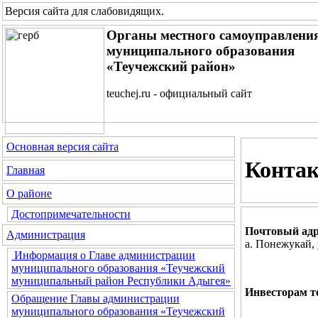
Версия сайта для слабовидящих
.
Органы местного самоуправлени
муниципального образования
«Теучежский район»
teuchej.ru - официальный сайт
Основная версия сайта
Конта
Главная
О районе
Достопримечательности
Почтовый адр
Администрация
а. Понежукай, 
Информация о Главе администрации
муниципального образования «Теучежский
муниципальный район Республики Адыгея»
Инвесторам т
Обращение Главы администрации
муниципального образования «Теучежский