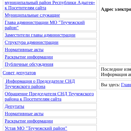
муниципальный район Республики Адыгея»
к Посетителям сайта
Адрес электр
Муниципальные служащие
Глава администрации МО "Теучежский
район"
Заместители главы администрации
Структура администрации
Нормативные акты
Раскрытие информации
Публичные обсуждения
Последние изм
Совет депутатов
Информация ак
Информация о Председателе СНД
Вы здесь:
Глав
Теучежского района
Обращение Председателя СНД Теучежского
района к Посетителям сайта
Депутаты
Нормативные акты
Раскрытие информации
Устав МО "Теучежский район"