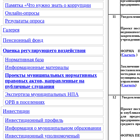
организац
предпринима
Памятка «Что нужно знать о коррупции
Онлайн-опросы
11
Уведомление
Результаты опроса
Проект пос
Галерея
недвижимог
закрепленн
учреждения
Пенсионный фонд
Оценка регулирующего воздействия
ФОРМА П
(
Скачать
)
Нормативная база
Заключени
Информационные материалы
постановле
методики о
Проекты муниципальных нормативных
муниципаль
правовых актов, направленные на
управления
(
Скачать
)
публичные слушания
Экспертиза муниципальных НПА
12
Уведомлени
ОРВ в поселениях
Проект пос
Инвестиции
и опублико
для предо
Инвестиционный профиль
предприним
среднего пр
Информация о муниципальном образовании
Инвестиционный уполномоченый
ФОРМА ПЕ