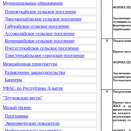
Муниципальные образования
ФОРМА ПЕ
Понежукайское сельское поселение
Заключени
Джиджихабльское сельское поселение
муниципал
формирован
Габукайское сельское поселение
территории
Ассоколайское сельское поселение
Вочепшийское сельское поселение
8
Уведомление
Пчегатлукайское сельское поселение
Проект пост
Тлюстенхабльское городское поселение
ФОРМА ПЕ
Межрайонная прокуратура
Разъяснение законодательства
Заключение 
администра
Баннеры
Теучежском 
УФАС по Республике Адыгея
9
Уведомление
"Теучежские вести"
Проект пос
ЖКХ и арх
Малый бизнес
предоставл
на каждого
Программы
подлежащег
договору со
Экономические показатели
Инфраструктура поддержки
ФОРМА П