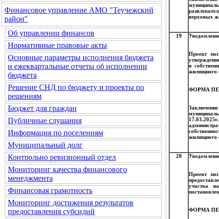
муниципаль
Финансовое управление АМО "Теучежский
развлекате
верховых ж
район"
Об управлении финансов
19
Уведомление
Нормативные правовые акты
Проект по
Основные параметры исполнения бюджета
утверждени
и ежеквартальные отчеты об исполнении
в собствен
жилищного 
бюджета
Решение СНД по бюджету и проекты по
ФОРМА ПЕ
решениям
Бюджет для граждан
Заключени
муниципаль
17.03.2025
Публичные слушания
администр
собственн
Информация по поселениям
жилищного 
Муниципальный долг
20
Уведомление
Контрольно ревизионный отдел
Мониторинг качества финансового
Проект пос
менеджмента
предоставл
участка н
Финансовая грамотность
постановлен
Мониторинг достижения результатов
ФОРМА ПЕ
предоставления субсидий