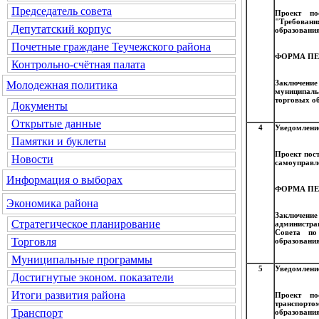
Председатель совета
Проект по
"Требовани
Депутатский корпус
образования
Почетные граждане Теучежского района
ФОРМА ПЕ
Контрольно-счётная палата
Заключени
Молодежная политика
муниципаль
торговых об
Документы
Открытые данные
4
Уведомление
Памятки и буклеты
Проект пос
Новости
самоуправл
Информация о выборах
ФОРМА ПЕ
Экономика района
Заключение
Стратегическое планирование
администра
Совета по
Торговля
образовани
Муниципальные программы
5
Уведомление
Достигнутые эконом. показатели
Итоги развития района
Проект по
транспорто
Транспорт
образования