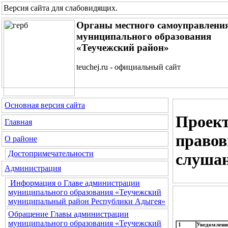
Версия сайта для слабовидящих
.
Органы местного самоуправлени
муниципального образования
«Теучежский район»
teuchej.ru - официальный сайт
Основная версия сайта
Проек
Главная
правов
О районе
Достопримечательности
слуша
Администрация
Информация о Главе администрации
муниципального образования «Теучежский
муниципальный район Республики Адыгея»
Обращение Главы администрации
муниципального образования «Теучежский
1
Уведомлени