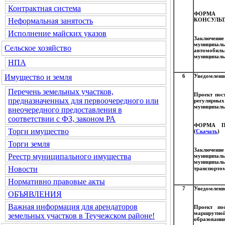
Контрактная система
ФОРМА
КОНСУЛЬТ
Неформальная занятость
Исполнение майских указов
Заключени
муниципаль
Сельское хозяйство
автомобиль
муниципаль
НПА
6
Уведомление
Имущество и земля
Перечень земельных участков,
Проект пос
предназначенных для первоочередного или
регулярны
муниципаль
внеочередного предоставления в
соответствии с ФЗ, законом РА
ФОРМА П
Торги имущество
(
Скачать
)
Торги земля
Заключени
Реестр муниципального имущества
муниципаль
муниципал
Новости
транспортом
Нормативно правовые акты
7
Уведомлени
ОБЪЯВЛЕНИЯ
Важная информация для арендаторов
Проект по
маршрутной
земельных участков в Теучежском районе!
образования