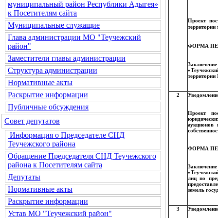
муниципальный район Республики Адыгея»
к Посетителям сайта
Проект пос
Муниципальные служащие
территории
Глава администрации МО "Теучежский
район"
ФОРМА ПЕ
Заместители главы администрации
Заключение
Структура администрации
«Теучежск
территории
Нормативные акты
Раскрытие информации
2
Уведомление
Публичные обсуждения
Проект по
юридически
Совет депутатов
аукционов 
собственнос
Информация о Председателе СНД
Теучежского района
ФОРМА ПЕ
Обращение Председателя СНД Теучежского
района к Посетителям сайта
Заключение
«Теучежски
Депутаты
лиц по пре
предоставл
Нормативные акты
земель госу
Раскрытие информации
3
Уведомление
Устав МО "Теучежский район"