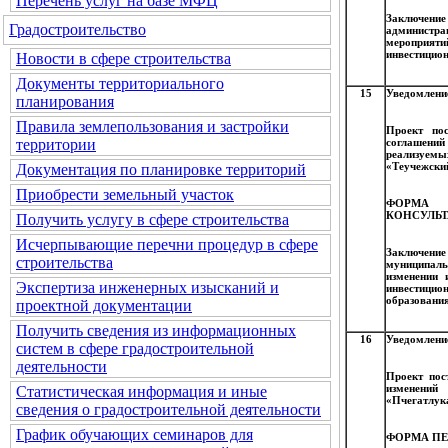
Перечень услуг на базе МФЦ
Заключение 
Градостроительство
администр
мероприят
инвестицио
Новости в сфере строительства
Документы территориального
15
Уведомлени
планирования
Правила землепользования и застройки
Проект пос
соглашений
территории
реализуем
«Теучежский
Документация по планировке территорий
Приобрести земельный участок
ФОРМА
КОНСУЛЬТ
Получить услугу в сфере строительства
Исчерпывающие перечни процедур в сфере
Заключени
строительства
муниципаль
изменении 
Экспертиза инженерных изысканий и
инвестици
образования
проектной документации
Получить сведения из информационных
16
Уведомление
систем в сфере градостроительной
деятельности
Проект пос
изменений
Статистическая информация и иные
«Пчегатлука
сведения о градостроительной деятельности
График обучающих семинаров для
ФОРМА ПЕ