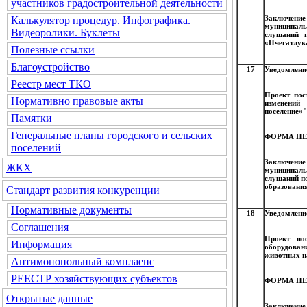
участников градостроительной деятельности
Заключени
Калькулятор процедур. Инфографика.
муниципал
Видеоролики. Буклеты
слушаний п
«Пчегатлука
Полезные ссылки
Благоустройство
17
Уведомлени
Реестр мест ТКО
Проект пос
Нормативно правовые акты
изменений
поселение»"
Памятки
Генеральные планы городского и сельских
ФОРМА ПЕ
поселений
Заключени
ЖКХ
муниципал
слушаний по
образования
Стандарт развития конкуренции
Нормативные документы
18
Уведомление
Соглашения
Проект по
Информация
оборудован
животных н
Антимонопольный комплаенс
РЕЕСТР хозяйствующих субъектов
ФОРМА ПЕ
Открытые данные
Заключени