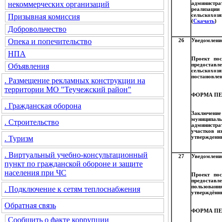
администра
некоммерческих организаций
реализаци
сельскохоз
Призывная комиссия
(
Скачать
)
Добровольчество
26
Уведомление
Опека и попечительство
НПА
Проект пос
предостав
Объявления
сельскохоз
постановлен
. Размещение рекламных конструкции на
территории МО "Теучежский район"
ФОРМА ПЕ
. Гражданская оборона
Заключени
муниципал
. Строительство
администра
участков и
утвержденны
. Туризм
. Виртуальный учебно-консультационный
27
Уведомление
пункт по гражданской обороне и защите
населения при ЧС
Проект пос
предоставл
пользован
. Подключение к сетям теплоснабжения
утверждённы
Обратная связь
ФОРМА ПЕ
Сообщить о факте коррупции