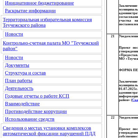
Инициативное бюджетирование
Заключени
муниципал
Раскрытие информации
администр
согласован
Территориальная избирательная комиссия
участка н
постановлен
Теучежского района
Новости
21
Уведомление
Контрольно-счетная палата МО "Теучежский
Проект пос
район"
утвержден
«Предостав
Новости
МО «Теучеж
Документы
ФОРМА ПЕ
Структура и состав
План работы
Заключени
муниципаль
Деятельность
01.07.2025г
администр
Годовые отчеты о работе КСП
информации
район» (
Ска
Взаимодействие
Противодействие коррупции
22
Уведомление
Использование средств
Сведения о местах установки комплексов
Проект пос
утверждени
автоматической фиксации нарушений ПДД
собственн