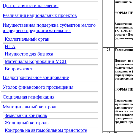
жилищного 
Центр занятости населения
ФОРМА ПЕ
Реализация национальных проектов
Заключени
Имущественная поддержка субъектов малого
муниципаль
и среднего предпринимательства
12.11.2024
услуги «Пе
(приватизац
Коллегиальный орган
НПА
23
Уведомление
Имущество для бизнеса
Проект пос
Материалы Корпорации МСП
предоставл
включенных
Вопрос-ответ
владение и 
образующим
Градостроительное зонирование
утвержденны
Уголок финансового просвещения
ФОРМА ПЕ
Социальная газификация
Заключени
муниципал
Муниципальный контроль
администра
объектах и
предостав
Земельный контроль
предприним
среднего пр
Жилищный контроль
Контроль на автомобильном транспорте