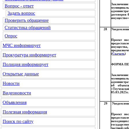
Заключени
Вопрос - ответ
муниципал
администра
Задать вопрос
договоров б
имущество»,
Проверить обращение
Статистика обращений
28
Уведомление
Опрос
Проект пос
предоставл
МЧС
информирует
имущества
предназнач
(
Скачать
)
Прокуратура
информирует
Полиция
информирует
ФОРМА ПЕ
Открытые данные
Заключени
муниципал
администра
Новости
об объект
«Теучежски
05.03.2025г
Видеоновости
Объявления
29
Уведомлени
Полезная информация
Проект пос
предоставл
Поиск по сайту
находящих
государстве
частной соб