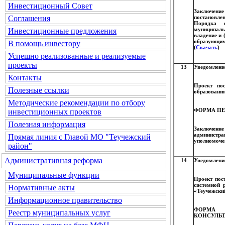
Инвестиционный Совет
Заключени
постановле
Соглашения
Порядка ф
муниципаль
Инвестиционные предложения
владение и 
образующим
В помощь инвестору
(
Скачать
)
Успешно реализованные и реализуемые
проекты
13
Уведомлени
Контакты
Проект по
Полезные ссылки
образовании
Методические рекомендации по отбору
ФОРМА ПЕ
инвестиционных проектов
Полезная информация
Заключение 
администра
Прямая линия с Главой МО "Теучежский
уполномоче
район"
Административная реформа
14
Уведомлени
Муниципальные функции
Проект пос
системной 
Нормативные акты
«Теучежский
Информационное правительство
ФОРМА
Реестр муниципальных услуг
КОНСУЛЬТ