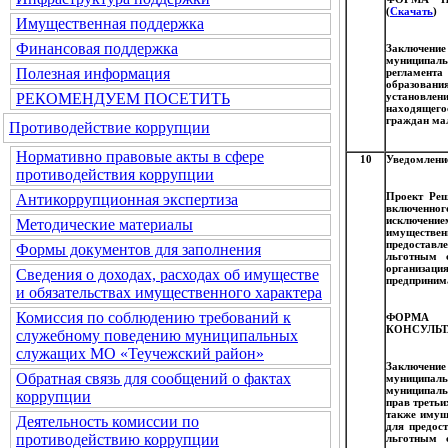
(
Скачать
)
Имущественная поддержка
Финансовая поддержка
Заключени
муниципал
Полезная информация
регламента
образован
установлен
РЕКОМЕНДУЕМ ПОСЕТИТЬ
находящего
граждан ма
Противодействие коррупции
Нормативно правовые акты в сфере
10
Уведомление
противодействия коррупции
Проект Реш
Антикоррупционная экспертиза
включенног
исключени
Методические материалы
имуществен
предоставл
Формы документов для заполнения
льготным 
организац
Сведения о доходах, расходах об имуществе
предпринима
и обязательствах имущественного характера
Комиссия по соблюдению требований к
ФОРМА
КОНСУЛЬТ
служебному поведению муниципальных
служащих МО «Теучежский район»
Заключени
Обратная связь для сообщений о фактах
муниципаль
муниципаль
коррупции
прав третьи
также имущ
Деятельность комиссии по
для предос
противодействию коррупции
льготным 