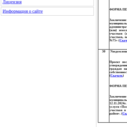
Лицензия
ФОРМА ПЕ
Информация о сайте
Заключени
муниципал
администра
(или) земе
участков (
участков, 
№75» (
Скач
30
Уведомлени
Проект пос
утверждени
граждан на
собственно
(
Скачать
)
ФОРМА ПЕ
Заключени
муниципаль
12.11.2024
услуги «Пос
участков в
район». (
Ск