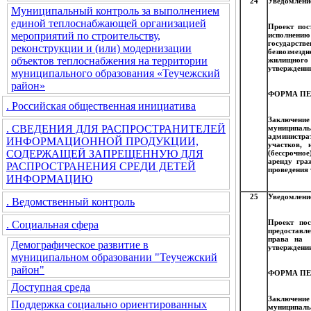
24
Уведомление
Муниципальный контроль за выполнением
единой теплоснабжающей организацией
Проект пос
мероприятий по строительству,
исполнени
государств
реконструкции и (или) модернизации
безвозмезд
объектов теплоснабжения на территории
жилищного 
утвержденны
муниципального образования «Теучежский
район»
ФОРМА ПЕ
. Российская общественная инициатива
Заключени
. СВЕДЕНИЯ ДЛЯ РАСПРОСТРАНИТЕЛЕЙ
муниципаль
администра
ИНФОРМАЦИОННОЙ ПРОДУКЦИИ,
участков, 
СОДЕРЖАЩЕЙ ЗАПРЕЩЕННУЮ ДЛЯ
(бессрочное
аренду гра
РАСПРОСТРАНЕНИЯ СРЕДИ ДЕТЕЙ
проведения 
ИНФОРМАЦИЮ
25
Уведомление
. Ведомственный контроль
Проект пос
. Социальная сфера
предоставл
права на п
Демографическое развитие в
утверждении
муниципальном образовании "Теучежский
район"
ФОРМА ПЕ
Доступная среда
Заключени
Поддержка социально ориентированных
муниципал