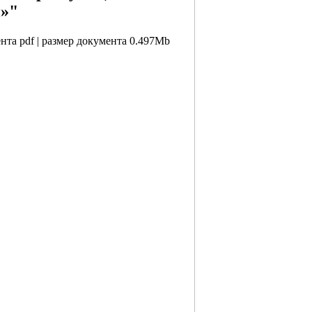
н»"
ента pdf | размер документа 0.497Mb