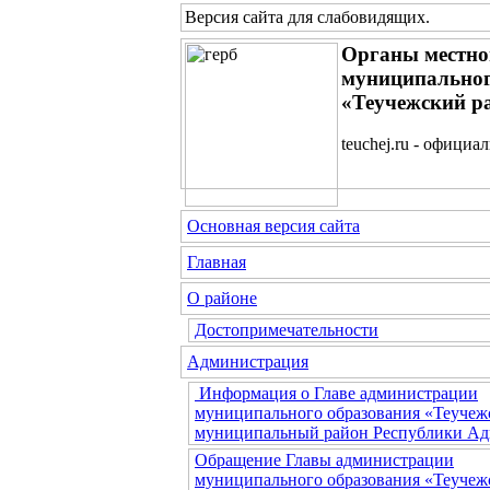
Версия сайта для слабовидящих
.
Органы местно
муниципальног
«Теучежский р
teuchej.ru - официа
Основная версия сайта
Главная
О районе
Достопримечательности
Администрация
Информация о Главе администрации
муниципального образования «Теучеж
муниципальный район Республики Ад
Обращение Главы администрации
муниципального образования «Теучеж