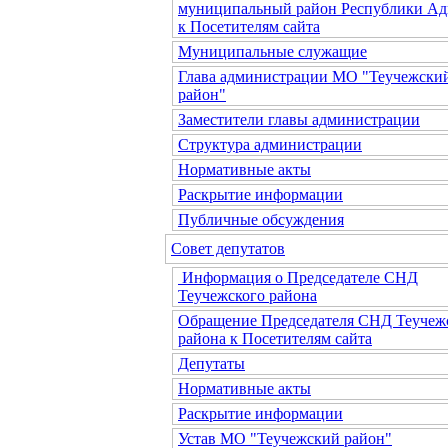
муниципальный район Республики Ад
к Посетителям сайта
Муниципальные служащие
Глава администрации МО "Теучежски
район"
Заместители главы администрации
Структура администрации
Нормативные акты
Раскрытие информации
Публичные обсуждения
Совет депутатов
Информация о Председателе СНД
Теучежского района
Обращение Председателя СНД Теучеж
района к Посетителям сайта
Депутаты
Нормативные акты
Раскрытие информации
Устав МО "Теучежский район"