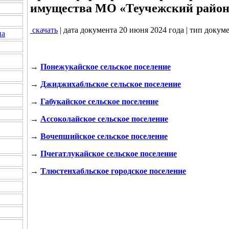
имущества МО «Теучежский райо
скачать
| дата документа 20 июня 2024 года | тип докум
на
→
Понежукайское сельское поселение
→
Джиджихабльское сельское поселение
→
Габукайское сельское поселение
→
Ассоколайское сельское поселение
→
Вочепшийское сельское поселение
→
Пчегатлукайское сельское поселение
→
Тлюстенхабльское городское поселение