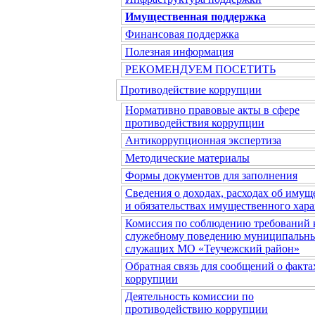
Имущественная поддержка
Финансовая поддержка
Полезная информация
РЕКОМЕНДУЕМ ПОСЕТИТЬ
Противодействие коррупции
Нормативно правовые акты в сфере
противодействия коррупции
Антикоррупционная экспертиза
Методические материалы
Формы документов для заполнения
Сведения о доходах, расходах об имущ
и обязательствах имущественного хара
Комиссия по соблюдению требований 
служебному поведению муниципальн
служащих МО «Теучежский район»
Обратная связь для сообщений о факта
коррупции
Деятельность комиссии по
противодействию коррупции