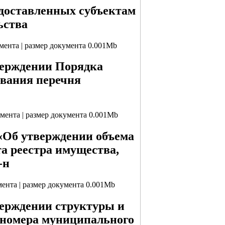
едоставленных субъектам
ьства
умента | размер документа 0.001Mb
верждении Порядка
ования перечня
умента | размер документа 0.001Mb
 «Об утверждении объема
та реестра имущества,
-н
умента | размер документа 0.001Mb
верждении структуры и
 номера муниципального