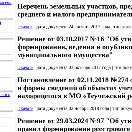
ыгея»
Перечень земельных участков, пр
среднего и малого предпринимател
й
скачать
| дата документа 24 августа 2017 года | тип док
Решение от 03.10.2017 №16 "Об ут
формирования, ведения и опублик
муниципального имущества"
скачать
| дата документа 03 октября 2017 года | тип док
Постановление от 02.11.2018 №274
и формы сведений об объектах уче
ского
находящегося в МО «Теучежский р
скачать
| дата документа 02 ноября 2018 года | тип док
Решение от 29.03.2024 №97 "Об ут
правил формирования реестрового