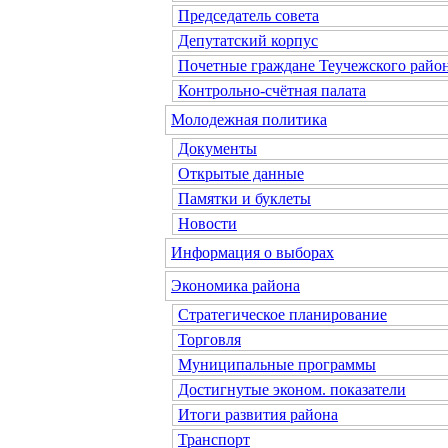
Председатель совета
Депутатский корпус
Почетные граждане Теучежского райо
Контрольно-счётная палата
Молодежная политика
Документы
Открытые данные
Памятки и буклеты
Новости
Информация о выборах
Экономика района
Стратегическое планирование
Торговля
Муниципальные программы
Достигнутые эконом. показатели
Итоги развития района
Транспорт