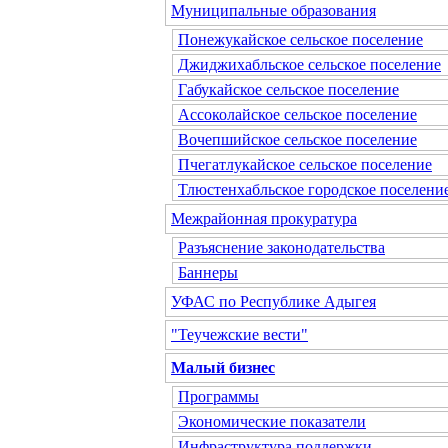
Муниципальные образования
Понежукайское сельское поселение
Джиджихабльское сельское поселение
Габукайское сельское поселение
Ассоколайское сельское поселение
Вочепшийское сельское поселение
Пчегатлукайское сельское поселение
Тлюстенхабльское городское поселени
Межрайонная прокуратура
Разъяснение законодательства
Баннеры
УФАС по Республике Адыгея
"Теучежские вести"
Малый бизнес
Программы
Экономические показатели
Инфраструктура поддержки