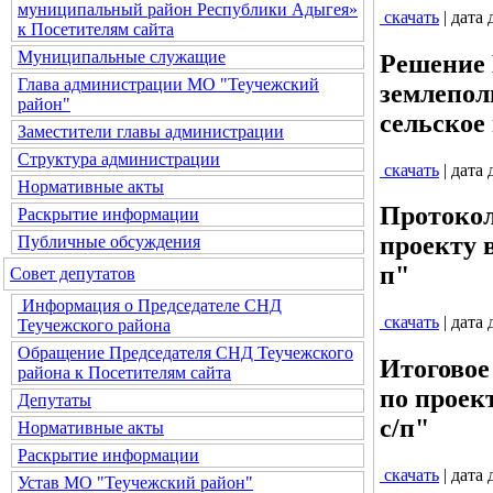
муниципальный район Республики Адыгея»
скачать
| дата
к Посетителям сайта
Муниципальные служащие
Решение 
Глава администрации МО "Теучежский
землепол
район"
сельское
Заместители главы администрации
Структура администрации
скачать
| дата
Нормативные акты
Протокол
Раскрытие информации
проекту 
Публичные обсуждения
п"
Совет депутатов
Информация о Председателе СНД
скачать
| дата
Теучежского района
Обращение Председателя СНД Теучежского
Итоговое
района к Посетителям сайта
по проек
Депутаты
с/п"
Нормативные акты
Раскрытие информации
скачать
| дата
Устав МО "Теучежский район"