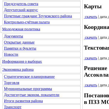
Председатель совета
Карты
Депутатский корпус
Почетные граждане Теучежского района
скачать
| дата
Контрольно-счётная палата
Координ
Молодежная политика
Документы
скачать
| дата
Открытые данные
Текстова
Памятки и буклеты
Новости
скачать
| дата
Информация о выборах
Решение 
Экономика района
Ассокола
Стратегическое планирование
Торговля
скачать
| дата
Муниципальные программы
Постанов
Достигнутые эконом. показатели
Итоги развития района
в ПЗЗ МО
Транспорт