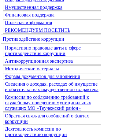
Имущественная поддержка
Финансовая поддержка
Полезная информация
РЕКОМЕНДУЕМ ПОСЕТИТЬ
Противодействие коррупции
Нормативно правовые акты в сфере
противодействия коррупции
Антикоррупционная экспертиза
Методические материалы
Формы документов для заполнения
Сведения о доходах, расходах об имуществе
и обязательствах имущественного характера
Комиссия по соблюдению требований к
служебному поведению муниципальных
служащих МО «Теучежский район»
Обратная связь для сообщений о фактах
коррупции
Деятельность комиссии по
противодействию коррупции