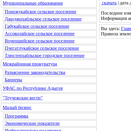
скачать
| дата
Муниципальные образования
Понежукайское сельское поселение
Последние изм
Информация ак
Джиджихабльское сельское поселение
Габукайское сельское поселение
Вы здесь:
Глав
Ассоколайское сельское поселение
Правила земле
Вочепшийское сельское поселение
Пчегатлукайское сельское поселение
Тлюстенхабльское городское поселение
Межрайонная прокуратура
Разъяснение законодательства
Баннеры
УФАС по Республике Адыгея
"Теучежские вести"
Малый бизнес
Программы
Экономические показатели
Инфраструктура поддержки