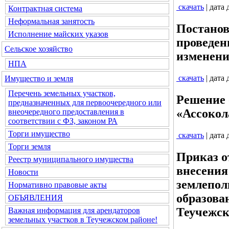
скачать
| дата
Контрактная система
Неформальная занятость
Постанов
Исполнение майских указов
проведен
Сельское хозяйство
изменени
НПА
скачать
| дата
Имущество и земля
Перечень земельных участков,
Решение 
предназначенных для первоочередного или
«Ассокол
внеочередного предоставления в
соответствии с ФЗ, законом РА
Торги имущество
скачать
| дата
Торги земля
Приказ о
Реестр муниципального имущества
внесения
Новости
землепол
Нормативно правовые акты
образова
ОБЪЯВЛЕНИЯ
Теучежск
Важная информация для арендаторов
земельных участков в Теучежском районе!