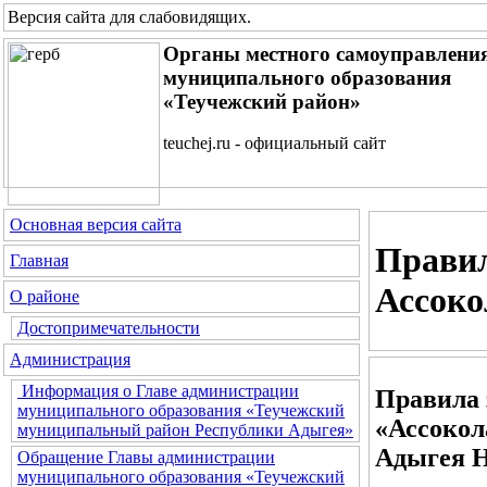
Версия сайта для слабовидящих
.
Органы местного самоуправлени
муниципального образования
«Теучежский район»
teuchej.ru - официальный сайт
Основная версия сайта
Правил
Главная
Ассоко
О районе
Достопримечательности
Администрация
Информация о Главе администрации
Правила 
муниципального образования «Теучежский
«Ассокол
муниципальный район Республики Адыгея»
Адыгея Н
Обращение Главы администрации
муниципального образования «Теучежский