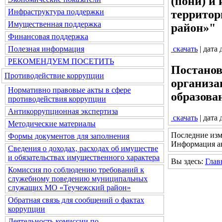
(пони) и
Инфраструктура поддержки
территор
Имущественная поддержка
район»"
Финансовая поддержка
Полезная информация
скачать
| дата
РЕКОМЕНДУЕМ ПОСЕТИТЬ
Постанов
Противодействие коррупции
организа
Нормативно правовые акты в сфере
образова
противодействия коррупции
Антикоррупционная экспертиза
скачать
| дата
Методические материалы
Последние изм
Формы документов для заполнения
Информация ак
Сведения о доходах, расходах об имуществе
и обязательствах имущественного характера
Вы здесь:
Глав
Комиссия по соблюдению требований к
служебному поведению муниципальных
служащих МО «Теучежский район»
Обратная связь для сообщений о фактах
коррупции
Деятельность комиссии по