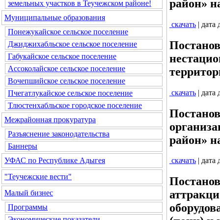
район» н
земельных участков в Теучежском районе!
Муниципальные образования
скачать
| дата
Понежукайское сельское поселение
Постанов
Джиджихабльское сельское поселение
нестацио
Габукайское сельское поселение
Ассоколайское сельское поселение
территор
Вочепшийское сельское поселение
скачать
| дата
Пчегатлукайское сельское поселение
Тлюстенхабльское городское поселение
Постанов
Межрайонная прокуратура
организа
Разъяснение законодательства
район» на
Баннеры
УФАС по Республике Адыгея
скачать
| дата
"Теучежские вести"
Постанов
аттракци
Малый бизнес
оборудов
Программы
Экономические показатели