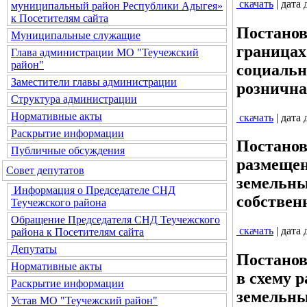
скачать
| дата
муниципальный район Республики Адыгея»
к Посетителям сайта
Постанов
Муниципальные служащие
границах
Глава администрации МО "Теучежский
район"
социальн
Заместители главы администрации
рознична
Структура администрации
Нормативные акты
скачать
| дата
Раскрытие информации
Постанов
Публичные обсуждения
размещен
Совет депутатов
земельны
Информация о Председателе СНД
собствен
Теучежского района
Обращение Председателя СНД Теучежского
скачать
| дата
района к Посетителям сайта
Депутаты
Постанов
Нормативные акты
в схему 
Раскрытие информации
земельны
Устав МО "Теучежский район"