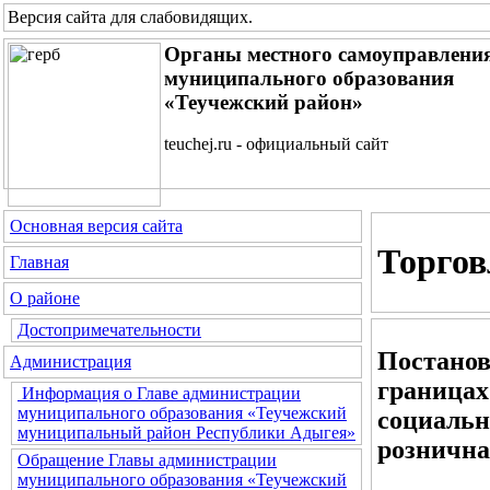
Версия сайта для слабовидящих
.
Органы местного самоуправлени
муниципального образования
«Теучежский район»
teuchej.ru - официальный сайт
Основная версия сайта
Торгов
Главная
О районе
Достопримечательности
Постанов
Администрация
границах
Информация о Главе администрации
муниципального образования «Теучежский
социальн
муниципальный район Республики Адыгея»
рознична
Обращение Главы администрации
муниципального образования «Теучежский