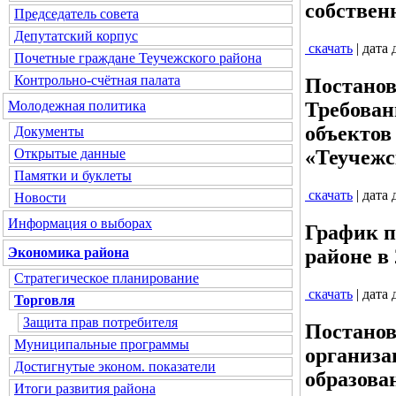
собствен
Председатель совета
Депутатский корпус
скачать
| дата
Почетные граждане Теучежского района
Контрольно-счётная палата
Постанов
Молодежная политика
Требован
объектов
Документы
Открытые данные
«Теучежс
Памятки и буклеты
скачать
| дата
Новости
Информация о выборах
График п
районе в 
Экономика района
Стратегическое планирование
скачать
| дата
Торговля
Защита прав потребителя
Постанов
Муниципальные программы
организа
Достигнутые эконом. показатели
образова
Итоги развития района