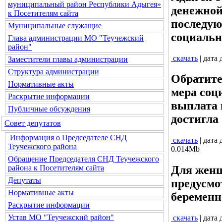
муниципальный район Республики Адыгея»
денежной
к Посетителям сайта
последую
Муниципальные служащие
социальн
Глава администрации МО "Теучежский
район"
скачать
| дата
Заместители главы администрации
Структура администрации
Обратите
Нормативные акты
мера соц
Раскрытие информации
выплата 
Публичные обсуждения
достигла 
Совет депутатов
Информация о Председателе СНД
скачать
| дата
Теучежского района
0.014Mb
Обращение Председателя СНД Теучежского
района к Посетителям сайта
Для женщ
Депутаты
предусмо
Нормативные акты
беременн
Раскрытие информации
Устав МО "Теучежский район"
скачать
| дата