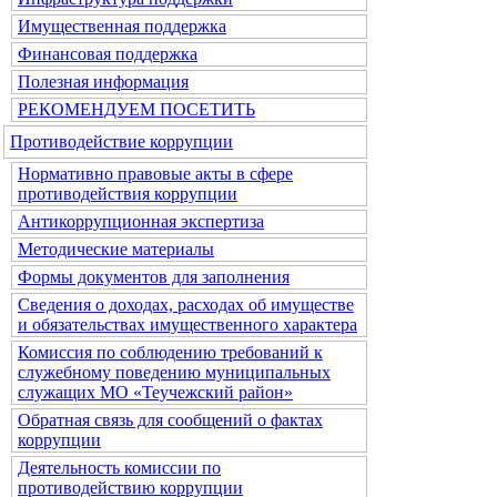
Имущественная поддержка
Финансовая поддержка
Полезная информация
РЕКОМЕНДУЕМ ПОСЕТИТЬ
Противодействие коррупции
Нормативно правовые акты в сфере
противодействия коррупции
Антикоррупционная экспертиза
Методические материалы
Формы документов для заполнения
Сведения о доходах, расходах об имуществе
и обязательствах имущественного характера
Комиссия по соблюдению требований к
служебному поведению муниципальных
служащих МО «Теучежский район»
Обратная связь для сообщений о фактах
коррупции
Деятельность комиссии по
противодействию коррупции