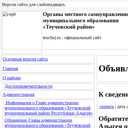
Версия сайта для слабовидящих
.
Органы местного самоуправлени
муниципального образования
«Теучежский район»
teuchej.ru - официальный сайт
Основная версия сайта
Объяв
Главная
О районе
Достопримечательности
К сведен
Администрация
Информация о Главе администрации
скачать
| дата
муниципального образования «Теучежский
муниципальный район Республики Адыгея»
Обратите
Обращение Главы администрации
Адыгея о
муниципального образования «Теучежский