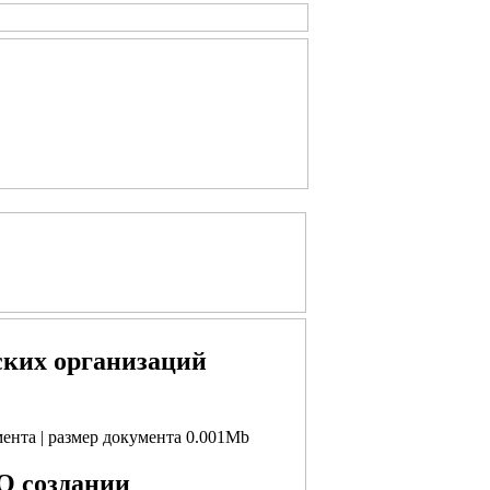
ских организаций
мента | размер документа 0.001Mb
"О создании