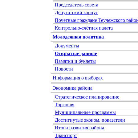
Председатель совета
Депутатский корпус
Почетные граждане Теучежского райо
Контрольно-счётная палата
Молодежная политика
Документы
Открытые данные
Памятки и буклеты
Новости
Информация о выборах
Экономика района
Стратегическое планирование
Торговля
Муниципальные программы
Достигнутые эконом. показатели
Итоги развития района
Транспорт