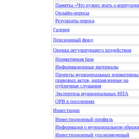
Памятка «Что нужно знать о коррупци
Онлайн-опросы
Результаты опроса
Галерея
Пенсионный фонд
Оценка регулирующего воздействия
Нормативная база
Информационные материалы
Проекты муниципальных нормативны
правовых актов, направленные на
публичные слушания
Экспертиза муниципальных НПА
ОРВ в поселениях
Инвестиции
Инвестиционный профиль
Информация о муниципальном образо
Инвестиционный уполномоченый