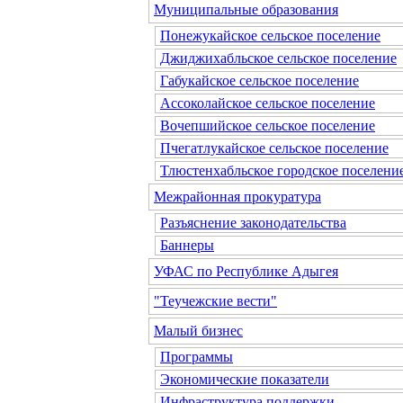
Муниципальные образования
Понежукайское сельское поселение
Джиджихабльское сельское поселение
Габукайское сельское поселение
Ассоколайское сельское поселение
Вочепшийское сельское поселение
Пчегатлукайское сельское поселение
Тлюстенхабльское городское поселени
Межрайонная прокуратура
Разъяснение законодательства
Баннеры
УФАС по Республике Адыгея
"Теучежские вести"
Малый бизнес
Программы
Экономические показатели
Инфраструктура поддержки