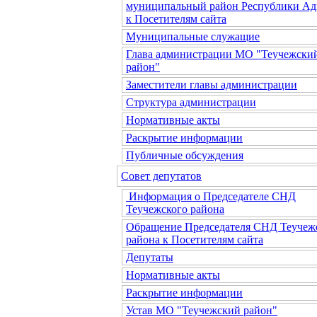
муниципальный район Республики Ад
к Посетителям сайта
Муниципальные служащие
Глава администрации МО "Теучежски
район"
Заместители главы администрации
Структура администрации
Нормативные акты
Раскрытие информации
Публичные обсуждения
Совет депутатов
Информация о Председателе СНД
Теучежского района
Обращение Председателя СНД Теучеж
района к Посетителям сайта
Депутаты
Нормативные акты
Раскрытие информации
Устав МО "Теучежский район"