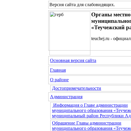
Версия сайта для слабовидящих
.
Органы местно
муниципальног
«Теучежский р
teuchej.ru - официа
Основная версия сайта
Главная
О районе
Достопримечательности
Администрация
Информация о Главе администрации
муниципального образования «Теучеж
муниципальный район Республики Ад
Обращение Главы администрации
муниципального образования «Теучеж