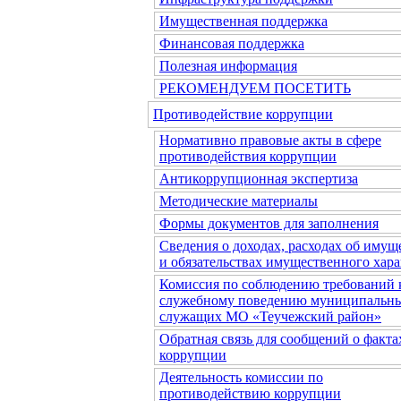
Имущественная поддержка
Финансовая поддержка
Полезная информация
РЕКОМЕНДУЕМ ПОСЕТИТЬ
Противодействие коррупции
Нормативно правовые акты в сфере
противодействия коррупции
Антикоррупционная экспертиза
Методические материалы
Формы документов для заполнения
Сведения о доходах, расходах об имущ
и обязательствах имущественного хара
Комиссия по соблюдению требований 
служебному поведению муниципальн
служащих МО «Теучежский район»
Обратная связь для сообщений о факта
коррупции
Деятельность комиссии по
противодействию коррупции