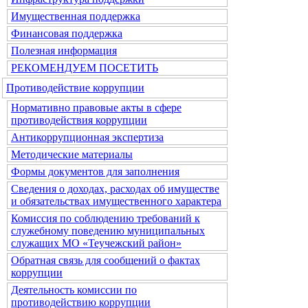
Имущественная поддержка
Финансовая поддержка
Полезная информация
РЕКОМЕНДУЕМ ПОСЕТИТЬ
Противодействие коррупции
Нормативно правовые акты в сфере
противодействия коррупции
Антикоррупционная экспертиза
Методические материалы
Формы документов для заполнения
Сведения о доходах, расходах об имуществе
и обязательствах имущественного характера
Комиссия по соблюдению требований к
служебному поведению муниципальных
служащих МО «Теучежский район»
Обратная связь для сообщений о фактах
коррупции
Деятельность комиссии по
противодействию коррупции