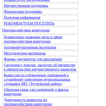
Имущественная поддержка
Финансовая поддержка
Полезная информация
РЕКОМЕНДУЕМ ПОСЕТИТЬ
Противодействие коррупции
Нормативно правовые акты в сфере
противодействия коррупции
Антикоррупционная экспертиза
Методические материалы
Формы документов для заполнения
Сведения о доходах, расходах об имуществе
и обязательствах имущественного характера
Комиссия по соблюдению требований к
служебному поведению муниципальных
служащих МО «Теучежский район»
Обратная связь для сообщений о фактах
коррупции
Деятельность комиссии по
противодействию коррупции