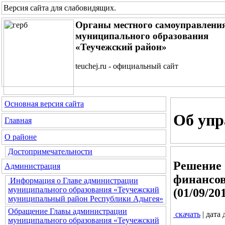
Версия сайта для слабовидящих
.
Органы местного самоуправлени
муниципального образования
«Теучежский район»
teuchej.ru - официальный сайт
Основная версия сайта
Об упр
Главная
О районе
Достопримечательности
Решение 
Администрация
финансов
Информация о Главе администрации
муниципального образования «Теучежский
(01/09/20
муниципальный район Республики Адыгея»
Обращение Главы администрации
скачать
| дата
муниципального образования «Теучежский