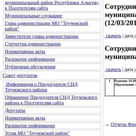
муниципальный район Республики Адыгея»
Сотрудни
к Посетителям сайта
муниципа
Муниципальные служащие
(12/03/20
Глава администрации МО "Теучежский
район"
скачать
| дата
Заместители главы администрации
Структура администрации
Сотрудни
Нормативные акты
муниципа
Раскрытие информации
Публичные обсуждения
скачать
| дата
Совет депутатов
1
Решение 16.0
Информация о Председателе СНД
образования 
Теучежского района
Обращение Председателя СНД Теучежского
района к Посетителям сайта
Депутаты
Нормативные акты
→
Отчеты Фин
Раскрытие информации
Устав МО "Теучежский район"