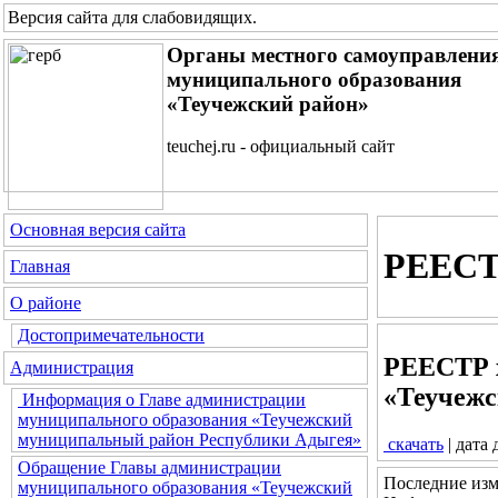
Версия сайта для слабовидящих
.
Органы местного самоуправлени
муниципального образования
«Теучежский район»
teuchej.ru - официальный сайт
Основная версия сайта
РЕЕСТР
Главная
О районе
Достопримечательности
РЕЕСТР х
Администрация
«Теучежс
Информация о Главе администрации
муниципального образования «Теучежский
муниципальный район Республики Адыгея»
скачать
| дата
Обращение Главы администрации
Последние изм
муниципального образования «Теучежский