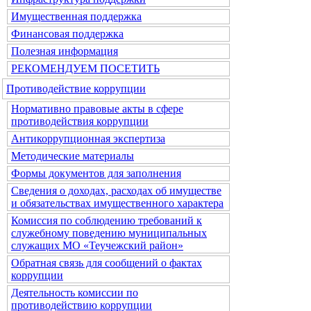
Имущественная поддержка
Финансовая поддержка
Полезная информация
РЕКОМЕНДУЕМ ПОСЕТИТЬ
Противодействие коррупции
Нормативно правовые акты в сфере
противодействия коррупции
Антикоррупционная экспертиза
Методические материалы
Формы документов для заполнения
Сведения о доходах, расходах об имуществе
и обязательствах имущественного характера
Комиссия по соблюдению требований к
служебному поведению муниципальных
служащих МО «Теучежский район»
Обратная связь для сообщений о фактах
коррупции
Деятельность комиссии по
противодействию коррупции