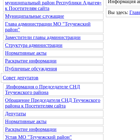
Информация ак
муниципальный район Республики Адыгея»
к Посетителям сайта
Вы здесь:
Глав
Муниципальные служащие
Глава администрации МО "Теучежский
район"
Заместители главы администрации
Структура администрации
Нормативные акты
Раскрытие информации
Публичные обсуждения
Совет депутатов
Информация о Председателе СНД
Теучежского района
Обращение Председателя СНД Теучежского
района к Посетителям сайта
Депутаты
Нормативные акты
Раскрытие информации
Устав МО "Теучежский район"