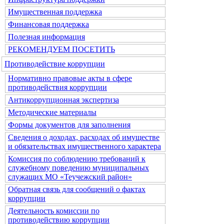
Имущественная поддержка
Финансовая поддержка
Полезная информация
РЕКОМЕНДУЕМ ПОСЕТИТЬ
Противодействие коррупции
Нормативно правовые акты в сфере
противодействия коррупции
Антикоррупционная экспертиза
Методические материалы
Формы документов для заполнения
Сведения о доходах, расходах об имуществе
и обязательствах имущественного характера
Комиссия по соблюдению требований к
служебному поведению муниципальных
служащих МО «Теучежский район»
Обратная связь для сообщений о фактах
коррупции
Деятельность комиссии по
противодействию коррупции