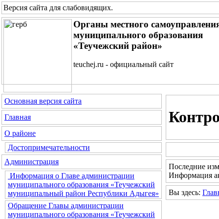
Версия сайта для слабовидящих
.
Органы местного самоуправлени
муниципального образования
«Теучежский район»
teuchej.ru - официальный сайт
Основная версия сайта
Контро
Главная
О районе
Достопримечательности
Администрация
Последние изм
Информация ак
Информация о Главе администрации
муниципального образования «Теучежский
Вы здесь:
Глав
муниципальный район Республики Адыгея»
Обращение Главы администрации
муниципального образования «Теучежский