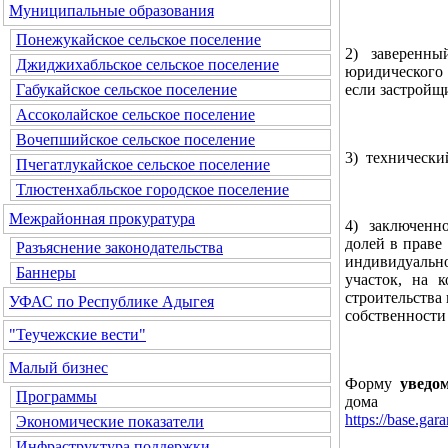
Муниципальные образования
Понежукайское сельское поселение
2) заверенны
Джиджихабльское сельское поселение
юридического 
если застройщ
Габукайское сельское поселение
Ассоколайское сельское поселение
Вочепшийское сельское поселение
3) технически
Пчегатлукайское сельское поселение
Тлюстенхабльское городское поселение
Межрайонная прокуратура
4) заключенно
долей в праве
Разъяснение законодательства
индивидуальн
Баннеры
участок, на 
строительства
УФАС по Республике Адыгея
собственности
"Теучежские вести"
Малый бизнес
Форму
уведо
Программы
дома
https://base.g
Экономические показатели
Инфраструктура поддержки