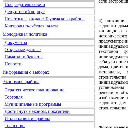
если застройщ
Председатель совета
Депутатский корпус
Почетные граждане Теучежского района
4) описание 
садового дома
Контрольно-счётная палата
жилищного с
Молодежная политика
исторического
предусмотре
Документы
индивидуально
Открытые данные
текстовой ф
индивидуально
Памятки и буклеты
себя указание
Новости
дома, цветов
материалы, 
Информация о выборах
строительст
Экономика района
индивидуальн
установлены 
Стратегическое планирование
решениям объе
Торговля
изображение 
садового дом
Муниципальные программы
строительства 
Достигнутые эконом. показатели
Итоги развития района
Транспорт
Форму
уведо