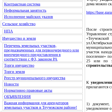
дома можно ск
Контрактная система
Неформальная занятость
https://base.g
Исполнение майских указов
Сельское хозяйство
После строит
НПА
Управление ст
«Теучежский 
Имущество и земля
ул.Октябрьская
Перечень земельных участков,
муниципально
предназначенных для первоочередного или
участок наход
внеочередного предоставления в
поселение» по
соответствии с ФЗ, законом РА
25 или по э
строительств
Торги имущество
Торги земля
Реестр муниципального имущества
К
уведомлени
Новости
прилагаются 
Нормативно правовые акты
ОБЪЯВЛЕНИЯ
Важная информация для арендаторов
1) документ,
земельных участков в Теучежском районе!
уведомление о