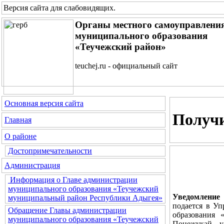
Версия сайта для слабовидящих
.
Органы местного самоуправлени
муниципального образования
«Теучежский район»
teuchej.ru - официальный сайт
Основная версия сайта
Получи
Главная
О районе
Достопримечательности
Администрация
Информация о Главе администрации
муниципального образования «Теучежский
Уведомление 
муниципальный район Республики Адыгея»
подается в У
Обращение Главы администрации
образования 
муниципального образования «Теучежский
Понежукай, ул