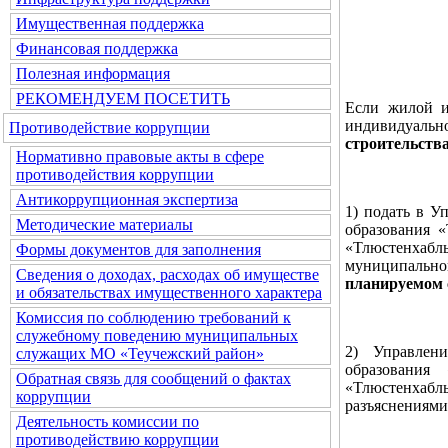
Имущественная поддержка
Финансовая поддержка
Полезная информация
РЕКОМЕНДУЕМ ПОСЕТИТЬ
Если жилой и
индивидуаль
Противодействие коррупции
строительств
Нормативно правовые акты в сфере
противодействия коррупции
Антикоррупционная экспертиза
1) подать в У
Методические материалы
образования 
«Тлюстенхабль
Формы документов для заполнения
муниципально
Сведения о доходах, расходах об имуществе
планируемом 
и обязательствах имущественного характера
Комиссия по соблюдению требований к
служебному поведению муниципальных
2) Управлен
служащих МО «Теучежский район»
образования
Обратная связь для сообщений о фактах
«Тлюстенхабл
коррупции
разъяснениями
Деятельность комиссии по
противодействию коррупции