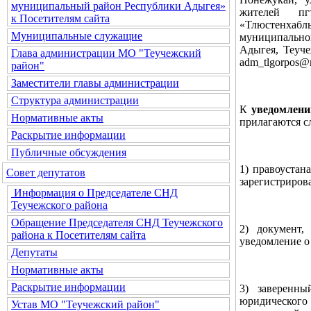
муниципальный район Республики Адыгея»
жителей пг
к Посетителям сайта
«Тлюстенхабль
Муниципальные служащие
муниципальног
Адыгея, Теуче
Глава администрации МО "Теучежский
adm_tlgorpos@
район"
Заместители главы администрации
Структура администрации
К
уведомлени
Нормативные акты
прилагаются 
Раскрытие информации
Публичные обсуждения
1) правоустан
Совет депутатов
зарегистриров
Информация о Председателе СНД
Теучежского района
Обращение Председателя СНД Теучежского
2) документ,
района к Посетителям сайта
уведомление о
Депутаты
Нормативные акты
Раскрытие информации
3) заверенны
юридического 
Устав МО "Теучежский район"