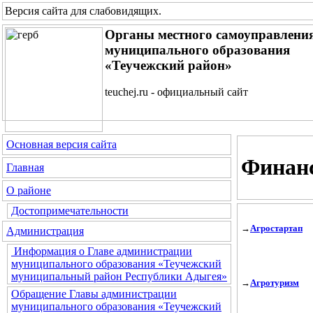
Версия сайта для слабовидящих
.
Органы местного самоуправлени
муниципального образования
«Теучежский район»
teuchej.ru - официальный сайт
Основная версия сайта
Финанс
Главная
О районе
Достопримечательности
→
Агростартап
Администрация
Информация о Главе администрации
муниципального образования «Теучежский
муниципальный район Республики Адыгея»
→
Агротуризм
Обращение Главы администрации
муниципального образования «Теучежский