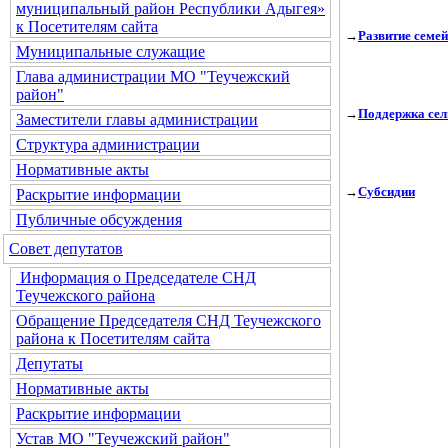
муниципальный район Республики Адыгея»
к Посетителям сайта
→
Развитие семе
Муниципальные служащие
Глава администрации МО "Теучежский
район"
→
Поддержка сел
Заместители главы администрации
Структура администрации
Нормативные акты
→
Субсидии
Раскрытие информации
Публичные обсуждения
Совет депутатов
Информация о Председателе СНД
Теучежского района
Обращение Председателя СНД Теучежского
района к Посетителям сайта
Депутаты
Нормативные акты
Раскрытие информации
Устав МО "Теучежский район"