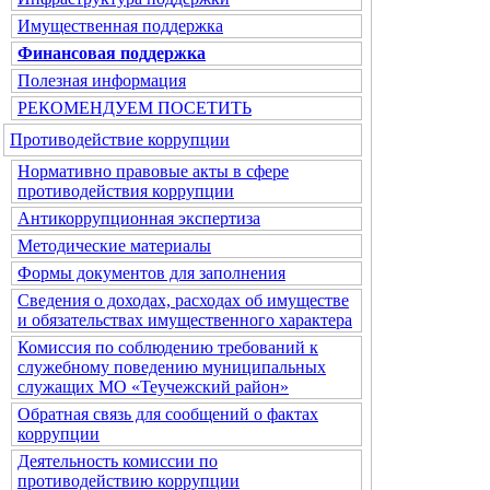
Имущественная поддержка
Финансовая поддержка
Полезная информация
РЕКОМЕНДУЕМ ПОСЕТИТЬ
Противодействие коррупции
Нормативно правовые акты в сфере
противодействия коррупции
Антикоррупционная экспертиза
Методические материалы
Формы документов для заполнения
Сведения о доходах, расходах об имуществе
и обязательствах имущественного характера
Комиссия по соблюдению требований к
служебному поведению муниципальных
служащих МО «Теучежский район»
Обратная связь для сообщений о фактах
коррупции
Деятельность комиссии по
противодействию коррупции