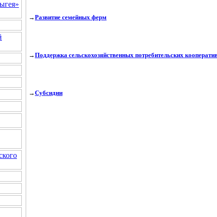
ыгея»
→
Развитие семейных ферм
й
→
Поддержка сельскохозяйственных потребительских кооперати
→
Субсидии
ского