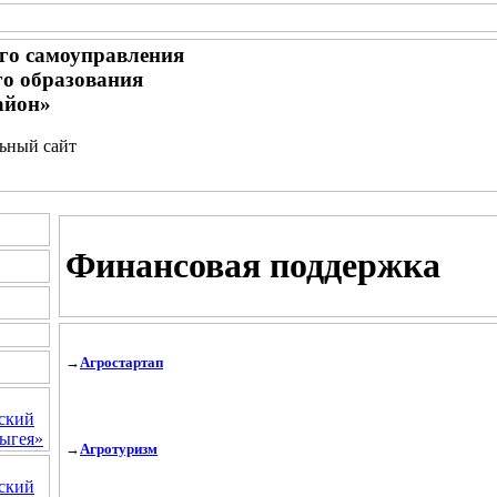
го самоуправления
о образования
айон»
льный сайт
Финансовая поддержка
→
Агростартап
ский
ыгея»
→
Агротуризм
ский