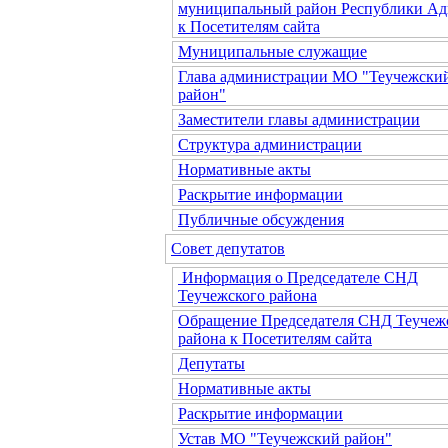
муниципальный район Республики Ад
к Посетителям сайта
Муниципальные служащие
Глава администрации МО "Теучежски
район"
Заместители главы администрации
Структура администрации
Нормативные акты
Раскрытие информации
Публичные обсуждения
Совет депутатов
Информация о Председателе СНД
Теучежского района
Обращение Председателя СНД Теучеж
района к Посетителям сайта
Депутаты
Нормативные акты
Раскрытие информации
Устав МО "Теучежский район"