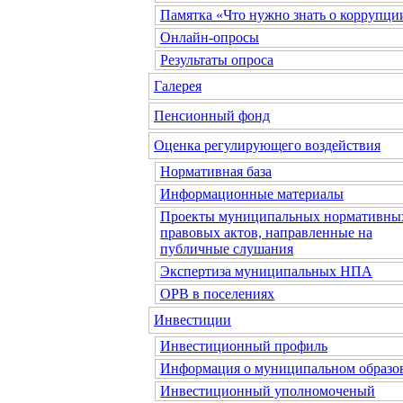
Памятка «Что нужно знать о коррупци
Онлайн-опросы
Результаты опроса
Галерея
Пенсионный фонд
Оценка регулирующего воздействия
Нормативная база
Информационные материалы
Проекты муниципальных нормативны
правовых актов, направленные на
публичные слушания
Экспертиза муниципальных НПА
ОРВ в поселениях
Инвестиции
Инвестиционный профиль
Информация о муниципальном образо
Инвестиционный уполномоченый