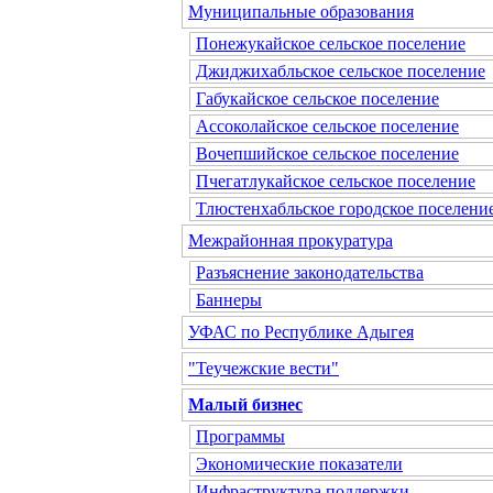
Муниципальные образования
Понежукайское сельское поселение
Джиджихабльское сельское поселение
Габукайское сельское поселение
Ассоколайское сельское поселение
Вочепшийское сельское поселение
Пчегатлукайское сельское поселение
Тлюстенхабльское городское поселени
Межрайонная прокуратура
Разъяснение законодательства
Баннеры
УФАС по Республике Адыгея
"Теучежские вести"
Малый бизнес
Программы
Экономические показатели
Инфраструктура поддержки