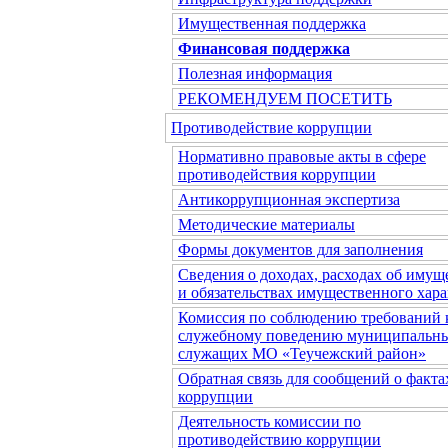
Имущественная поддержка
Финансовая поддержка
Полезная информация
РЕКОМЕНДУЕМ ПОСЕТИТЬ
Противодействие коррупции
Нормативно правовые акты в сфере
противодействия коррупции
Антикоррупционная экспертиза
Методические материалы
Формы документов для заполнения
Сведения о доходах, расходах об имущ
и обязательствах имущественного хара
Комиссия по соблюдению требований 
служебному поведению муниципальн
служащих МО «Теучежский район»
Обратная связь для сообщений о факта
коррупции
Деятельность комиссии по
противодействию коррупции