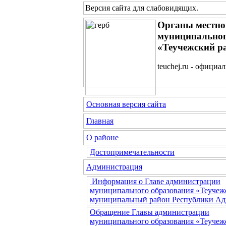
Версия сайта для слабовидящих
.
Органы местно
муниципальног
«Теучежский р
teuchej.ru - официа
Основная версия сайта
Главная
О районе
Достопримечательности
Администрация
Информация о Главе администрации
муниципального образования «Теучеж
муниципальный район Республики Ад
Обращение Главы администрации
муниципального образования «Теучеж