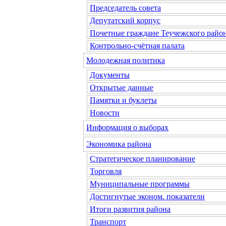
Председатель совета
Депутатский корпус
Почетные граждане Теучежского райо
Контрольно-счётная палата
Молодежная политика
Документы
Открытые данные
Памятки и буклеты
Новости
Информация о выборах
Экономика района
Стратегическое планирование
Торговля
Муниципальные программы
Достигнутые эконом. показатели
Итоги развития района
Транспорт